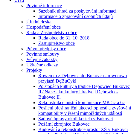
Úřad
Povinné informace
Sazebník úhrad za poskytování informací
Informace o zpracování osobních údajů
Úřední deska
Hospodaření obce
Rada a Zastupitelstvo obce
Rada obce do 31. 10. 2018
Zastupitelstvo obce
Právní předpisy obce
Povinné smlouvy
Veřejné zakázky
Užitečné odkazy
Projekty
Rowerem z Dębowca do Bukovca - rowerowa
przyjaźń DęBuCykl
Po stopách kultury a tradice Dębowiec-Bukovec
II.⁄ Na szlaku kultury i tradycji Dębowiec-
Bukovec II.
Rekonstrukce místní komunikace MK 5c a 6c
Posílení přeshraniční akceschopnosti a zvyšování
kompatibility v řešení mimořádných událostí
Sadové úpravy okolí kostela v Bukovci
Požární zbrojnice Bukovec
Budování a rekonstrukce prostor ZŠ v Bukovci