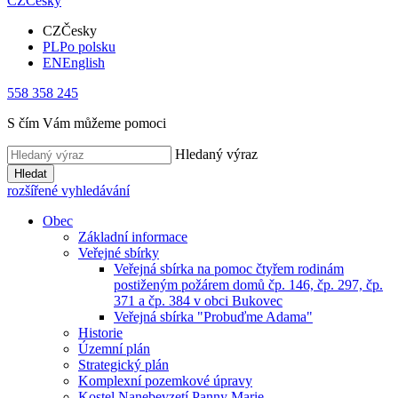
CZ
Česky
CZ
Česky
PL
Po polsku
EN
English
558 358 245
S čím Vám můžeme pomoci
Hledaný výraz
Hledat
rozšířené vyhledávání
Obec
Základní informace
Veřejné sbírky
Veřejná sbírka na pomoc čtyřem rodinám
postiženým požárem domů čp. 146, čp. 297, čp.
371 a čp. 384 v obci Bukovec
Veřejná sbírka "Probuďme Adama"
Historie
Územní plán
Strategický plán
Komplexní pozemkové úpravy
Kostel Nanebevzetí Panny Marie