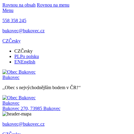
Rovnou na obsah
Rovnou na menu
Menu
558 358 245
bukovec@bukovec.cz
CZ
Česky
CZ
Česky
PL
Po polsku
EN
English
Bukovec
,,Obec s nejvýchodnějším bodem v ČR!‘‘
Bukovec
Bukovec 270, 73985 Bukovec
bukovec@bukovec.cz