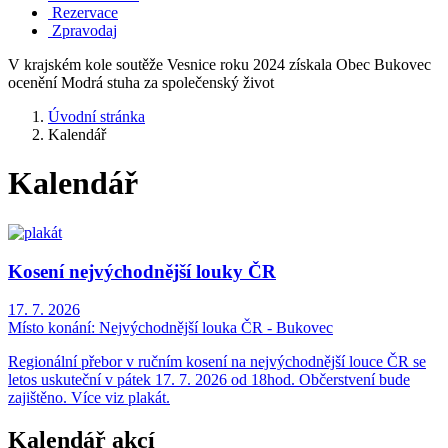
Rezervace
Zpravodaj
V krajském kole soutěže Vesnice roku 2024 získala Obec Bukovec
ocenění Modrá stuha za společenský život
Úvodní stránka
Kalendář
Kalendář
Kosení nejvýchodnější louky ČR
17. 7. 2026
Místo konání:
Nejvýchodnější louka ČR - Bukovec
Regionální přebor v ručním kosení na nejvýchodnější louce ČR se
letos uskuteční v pátek 17. 7. 2026 od 18hod. Občerstvení bude
zajištěno. Více viz plakát.
Kalendář akcí