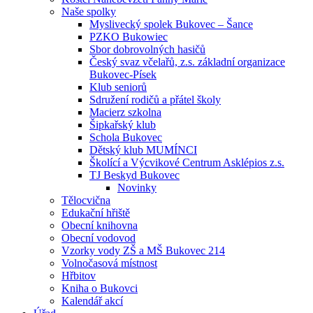
Naše spolky
Myslivecký spolek Bukovec – Šance
PZKO Bukowiec
Sbor dobrovolných hasičů
Český svaz včelařů, z.s. základní organizace
Bukovec-Písek
Klub seniorů
Sdružení rodičů a přátel školy
Macierz szkolna
Šipkařský klub
Schola Bukovec
Dětský klub MUMÍNCI
Školící a Výcvikové Centrum Asklépios z.s.
TJ Beskyd Bukovec
Novinky
Tělocvična
Edukační hřiště
Obecní knihovna
Obecní vodovod
Vzorky vody ZŠ a MŠ Bukovec 214
Volnočasová místnost
Hřbitov
Kniha o Bukovci
Kalendář akcí