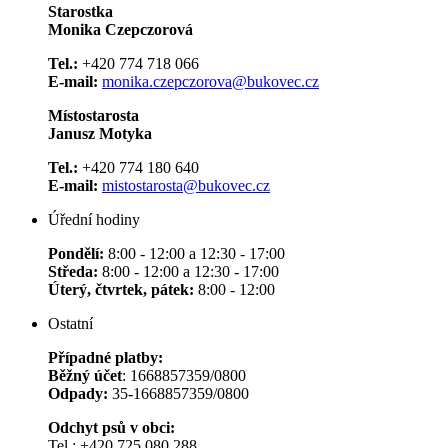
Starostka
Monika Czepczorová
Tel.:
+420 774 718 066
E-mail:
monika.czepczorova@bukovec.cz
Místostarosta
Janusz Motyka
Tel.:
+420 774 180 640
E-mail:
mistostarosta@bukovec.cz
Úřední hodiny
Pondělí:
8:00 - 12:00 a 12:30 - 17:00
Středa:
8:00 - 12:00 a 12:30 - 17:00
Úterý, čtvrtek, pátek:
8:00 - 12:00
Ostatní
Případné platby:
Běžný účet
: 1668857359/0800
Odpady:
35-1668857359/0800
Odchyt psů v obci:
Tel.: +420 725 080 288