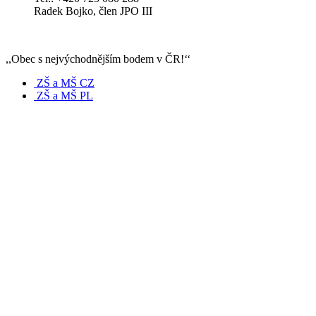
Radek Bojko, člen JPO III
,,Obec s nejvýchodnějším bodem v ČR!‘‘
ZŠ a MŠ CZ
ZŠ a MŠ PL