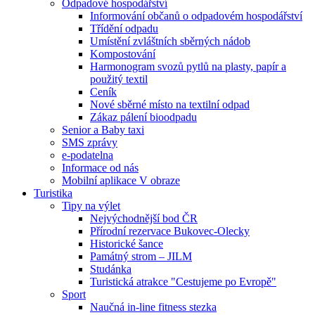
Odpadové hospodářství
Informování občanů o odpadovém hospodářství
Třídění odpadu
Umístění zvláštních sběrných nádob
Kompostování
Harmonogram svozů pytlů na plasty, papír a
použitý textil
Ceník
Nové sběrné místo na textilní odpad
Zákaz pálení bioodpadu
Senior a Baby taxi
SMS zprávy
e-podatelna
Informace od nás
Mobilní aplikace V obraze
Turistika
Tipy na výlet
Nejvýchodnější bod ČR
Přírodní rezervace Bukovec-Olecky
Historické šance
Památný strom – JILM
Studánka
Turistická atrakce "Cestujeme po Evropě"
Sport
Naučná in-line fitness stezka