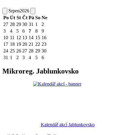
Srpen
2026
Po
Út
St
Čt
Pá
So
Ne
27
28
29
30
31
1
2
3
4
5
6
7
8
9
10
11
12
13
14
15
16
17
18
19
20
21
22
23
24
25
26
27
28
29
30
31
1
2
3
4
5
6
Mikroreg. Jablunkovsko
Kalendář akcí Jablunkovsko