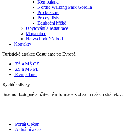
Kempaland
Nordic Walking Park Gorolia
Pro běžkaře
Pro cyklisty
Edukační hřiště
Ubytování a restaurace
Mapa obce
Nejvýchodnější bod
Kontakty
Turistická atrakce Cestujeme po Evropě
ZŠ a MŠ CZ
ZŠ a MŠ PL
Kempaland
Rychlé odkazy
Snadno dostupné a užitečné informace z obsahu našich stránek…
Portál Občan+
Aktuální akce