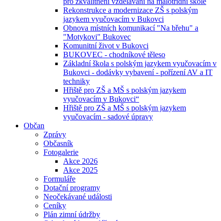
pro zkvalitnění vzdělávání na malotřídní škole
Rekonstrukce a modernizace ZŠ s polským
jazykem vyučovacím v Bukovci
Obnova místních komunikací "Na břehu" a
"Motykovi" Bukovec
Komunitní život v Bukovci
BUKOVEC - chodníkové těleso
Základní škola s polským jazykem vyučovacím v
Bukovci - dodávky vybavení - pořízení AV a IT
techniky
Hřiště pro ZŠ a MŠ s polským jazykem
vyučovacím v Bukovci“
Hřiště pro ZŠ a MŠ s polským jazykem
vyučovacím - sadové úpravy
Občan
Zprávy
Občasník
Fotogalerie
Akce 2026
Akce 2025
Formuláře
Dotační programy
Neočekávané události
Ceníky
Plán zimní údržby