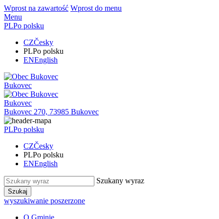
Wprost na zawartość
Wprost do menu
Menu
PL
Po polsku
CZ
Česky
PL
Po polsku
EN
English
Bukovec
Bukovec
Bukovec 270, 73985 Bukovec
PL
Po polsku
CZ
Česky
PL
Po polsku
EN
English
Szukany wyraz
Szukaj
wyszukiwanie poszerzone
O Gminie