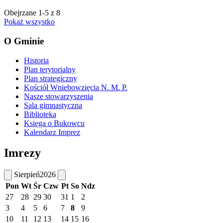
Obejrzane
1
-
5
z 8
Pokaż wszystko
O Gminie
Historia
Plan terytorialny
Plan strategiczny
Kościół Wniebowzięcia N. M. P.
Nasze stowarzyszenia
Sala gimnastyczna
Biblioteka
Księga o Bukowcu
Kalendarz Imprez
Imrezy
Sierpień
2026
Pon
Wt
Śr
Czw
Pt
So
Ndz
27
28
29
30
31
1
2
3
4
5
6
7
8
9
10
11
12
13
14
15
16