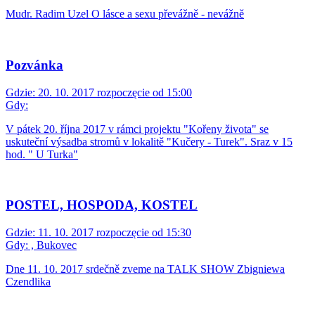
Mudr. Radim Uzel O lásce a sexu převážně - nevážně
Pozvánka
Gdzie:
20. 10. 2017 rozpoczęcie od 15:00
Gdy:
V pátek 20. října 2017 v rámci projektu "Kořeny života" se
uskuteční výsadba stromů v lokalitě "Kučery - Turek". Sraz v 15
hod. " U Turka"
POSTEL, HOSPODA, KOSTEL
Gdzie:
11. 10. 2017 rozpoczęcie od 15:30
Gdy:
, Bukovec
Dne 11. 10. 2017 srdečně zveme na TALK SHOW Zbigniewa
Czendlika