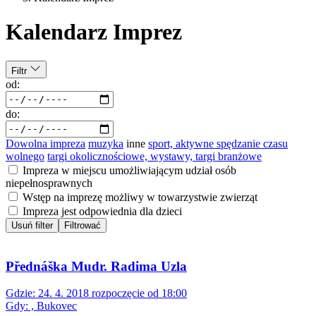
Kalendarz Imprez
Filtr
od:
do:
Dowolna impreza
muzyka
inne
sport, aktywne spędzanie czasu
wolnego
targi okolicznościowe, wystawy, targi branżowe
Impreza w miejscu umożliwiającym udział osób
niepełnosprawnych
Wstęp na imprezę możliwy w towarzystwie zwierząt
Impreza jest odpowiednia dla dzieci
Usuń filter
Filtrować
Přednáška Mudr. Radima Uzla
Gdzie:
24. 4. 2018 rozpoczęcie od 18:00
Gdy:
, Bukovec