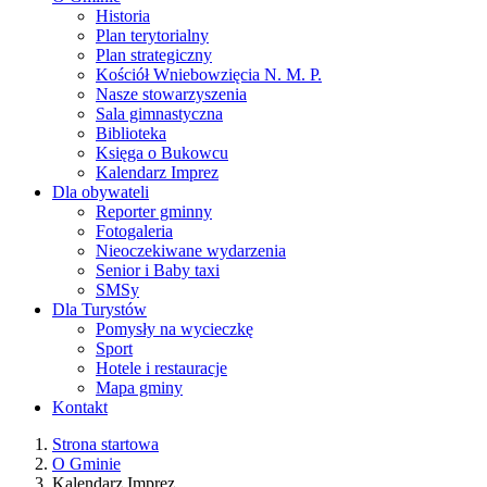
Historia
Plan terytorialny
Plan strategiczny
Kościół Wniebowzięcia N. M. P.
Nasze stowarzyszenia
Sala gimnastyczna
Biblioteka
Księga o Bukowcu
Kalendarz Imprez
Dla obywateli
Reporter gminny
Fotogaleria
Nieoczekiwane wydarzenia
Senior i Baby taxi
SMSy
Dla Turystów
Pomysły na wycieczkę
Sport
Hotele i restauracje
Mapa gminy
Kontakt
Strona startowa
O Gminie
Kalendarz Imprez