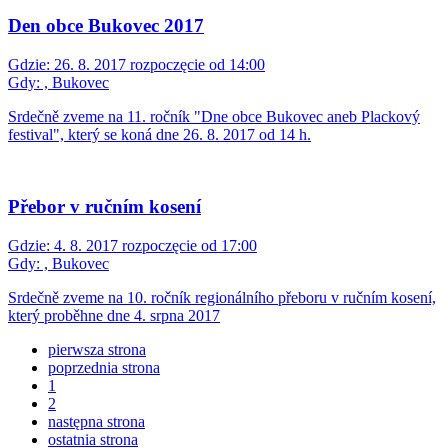
Den obce Bukovec 2017
Gdzie:
26. 8. 2017 rozpoczęcie od 14:00
Gdy:
, Bukovec
Srdečně zveme na 11. ročník "Dne obce Bukovec aneb Plackový
festival", který se koná dne 26. 8. 2017 od 14 h.
Přebor v ručním kosení
Gdzie:
4. 8. 2017 rozpoczęcie od 17:00
Gdy:
, Bukovec
Srdečně zveme na 10. ročník regionálního přeboru v ručním kosení,
který proběhne dne 4. srpna 2017
pierwsza strona
poprzednia strona
1
2
następna strona
ostatnia strona