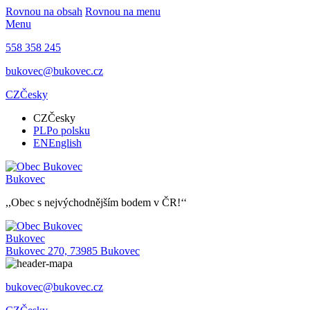
Rovnou na obsah
Rovnou na menu
Menu
558 358 245
bukovec@bukovec.cz
CZ
Česky
CZ
Česky
PL
Po polsku
EN
English
Bukovec
,,Obec s nejvýchodnějším bodem v ČR!‘‘
Bukovec
Bukovec 270, 73985 Bukovec
bukovec@bukovec.cz