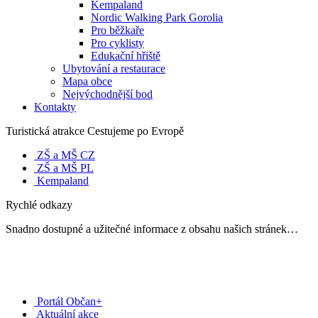
Kempaland
Nordic Walking Park Gorolia
Pro běžkaře
Pro cyklisty
Edukační hřiště
Ubytování a restaurace
Mapa obce
Nejvýchodnější bod
Kontakty
Turistická atrakce Cestujeme po Evropě
ZŠ a MŠ CZ
ZŠ a MŠ PL
Kempaland
Rychlé odkazy
Snadno dostupné a užitečné informace z obsahu našich stránek…
Portál Občan+
Aktuální akce