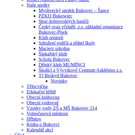
Naše spolky
Myslivecký spolek Bukovec – Šance
PZKO Bukowiec
Sbor dobrovolných hasičů
Český svaz včelařů, z.s. základní organizace
Bukovec-Písek
Klub seniorů
Sdružení rodičů a přátel školy
Macierz szkolna
Šipkařský klub
Schola Bukovec
Dětský klub MUMÍNCI
Školící a Výcvikové Centrum Asklépios z.s.
TJ Beskyd Bukovec
Novinky
Tělocvična
Edukační hřiště
Obecní knihovna
Obecní vodovod
Vzorky vody ZŠ a MŠ Bukovec 214
Volnočasová místnost
Hřbitov
Kniha o Bukovci
Kalendář akcí