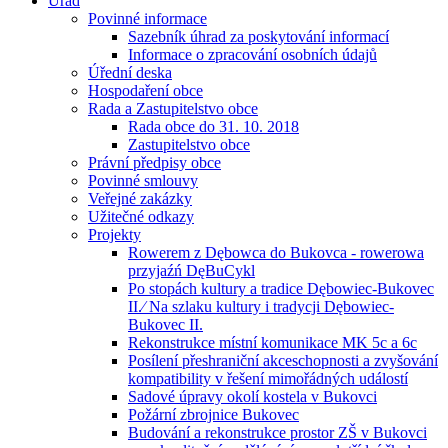
Úřad
Povinné informace
Sazebník úhrad za poskytování informací
Informace o zpracování osobních údajů
Úřední deska
Hospodaření obce
Rada a Zastupitelstvo obce
Rada obce do 31. 10. 2018
Zastupitelstvo obce
Právní předpisy obce
Povinné smlouvy
Veřejné zakázky
Užitečné odkazy
Projekty
Rowerem z Dębowca do Bukovca - rowerowa
przyjaźń DęBuCykl
Po stopách kultury a tradice Dębowiec-Bukovec
II.⁄ Na szlaku kultury i tradycji Dębowiec-
Bukovec II.
Rekonstrukce místní komunikace MK 5c a 6c
Posílení přeshraniční akceschopnosti a zvyšování
kompatibility v řešení mimořádných událostí
Sadové úpravy okolí kostela v Bukovci
Požární zbrojnice Bukovec
Budování a rekonstrukce prostor ZŠ v Bukovci