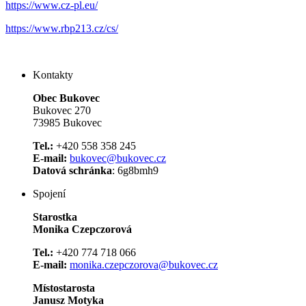
https://www.cz-pl.eu/
https://www.rbp213.cz/cs/
Kontakty
Obec Bukovec
Bukovec 270
73985 Bukovec
Tel.:
+420 558 358 245
E-mail:
bukovec@bukovec.cz
Datová schránka
: 6g8bmh9
Spojení
Starostka
Monika Czepczorová
Tel.:
+420 774 718 066
E-mail:
monika.czepczorova@bukovec.cz
Místostarosta
Janusz Motyka