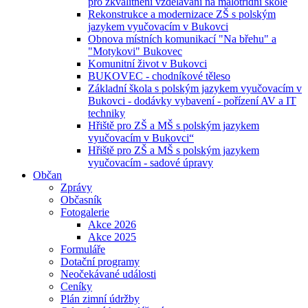
pro zkvalitnění vzdělávání na malotřídní škole
Rekonstrukce a modernizace ZŠ s polským
jazykem vyučovacím v Bukovci
Obnova místních komunikací "Na břehu" a
"Motykovi" Bukovec
Komunitní život v Bukovci
BUKOVEC - chodníkové těleso
Základní škola s polským jazykem vyučovacím v
Bukovci - dodávky vybavení - pořízení AV a IT
techniky
Hřiště pro ZŠ a MŠ s polským jazykem
vyučovacím v Bukovci“
Hřiště pro ZŠ a MŠ s polským jazykem
vyučovacím - sadové úpravy
Občan
Zprávy
Občasník
Fotogalerie
Akce 2026
Akce 2025
Formuláře
Dotační programy
Neočekávané události
Ceníky
Plán zimní údržby