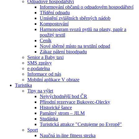
Odpadové hospodářství
Informování občanů o odpadovém hospodářství
Třídění odpadu
Umístění zvláštních sběrných nádob
Kompostování
Harmonogram svozů pytlů na plasty, papír a
použitý textil
Ceník
Nové sběrné místo na textilní odpad
Zákaz pálení bioodpadu
Senior a Baby taxi
SMS zprávy
e-podatelna
Informace od nás
Mobilní aplikace V obraze
Turistika
Tipy na výlet
Nejvýchodnější bod ČR
Přírodní rezervace Bukovec-Olecky
Historické šance
Památný strom – JILM
Studánka
Turistická atrakce "Cestujeme po Evropě"
Sport
Naučná in-line fitness stezka