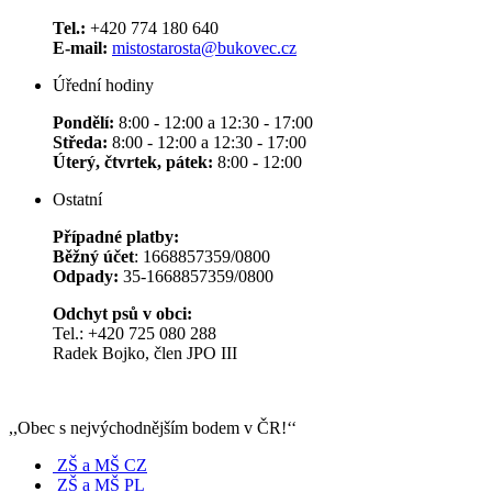
Tel.:
+420 774 180 640
E-mail:
mistostarosta@bukovec.cz
Úřední hodiny
Pondělí:
8:00 - 12:00 a 12:30 - 17:00
Středa:
8:00 - 12:00 a 12:30 - 17:00
Úterý, čtvrtek, pátek:
8:00 - 12:00
Ostatní
Případné platby:
Běžný účet
: 1668857359/0800
Odpady:
35-1668857359/0800
Odchyt psů v obci:
Tel.: +420 725 080 288
Radek Bojko, člen JPO III
,,Obec s nejvýchodnějším bodem v ČR!‘‘
ZŠ a MŠ CZ
ZŠ a MŠ PL