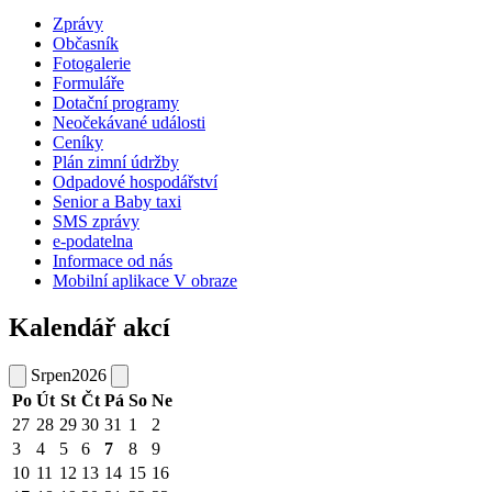
Zprávy
Občasník
Fotogalerie
Formuláře
Dotační programy
Neočekávané události
Ceníky
Plán zimní údržby
Odpadové hospodářství
Senior a Baby taxi
SMS zprávy
e-podatelna
Informace od nás
Mobilní aplikace V obraze
Kalendář akcí
Srpen
2026
Po
Út
St
Čt
Pá
So
Ne
27
28
29
30
31
1
2
3
4
5
6
7
8
9
10
11
12
13
14
15
16