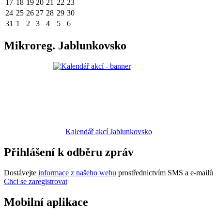
17
18
19
20
21
22
23
24
25
26
27
28
29
30
31
1
2
3
4
5
6
Mikroreg. Jablunkovsko
Kalendář akcí Jablunkovsko
Přihlášení k odběru zpráv
Dostávejte
informace z našeho webu
prostřednictvím SMS a e-mailů
Chci se zaregistrovat
Mobilní aplikace