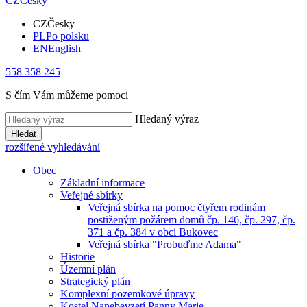
CZ
Česky
CZ
Česky
PL
Po polsku
EN
English
558 358 245
S čím Vám můžeme pomoci
Hledaný výraz
Hledat
rozšířené vyhledávání
Obec
Základní informace
Veřejné sbírky
Veřejná sbírka na pomoc čtyřem rodinám
postiženým požárem domů čp. 146, čp. 297, čp.
371 a čp. 384 v obci Bukovec
Veřejná sbírka "Probuďme Adama"
Historie
Územní plán
Strategický plán
Komplexní pozemkové úpravy
Kostel Nanebevzetí Panny Marie