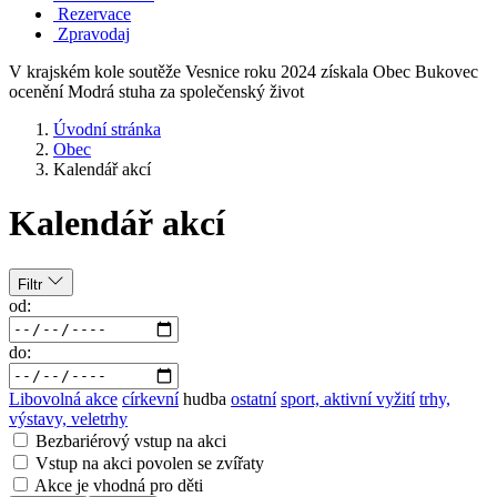
Rezervace
Zpravodaj
V krajském kole soutěže Vesnice roku 2024 získala Obec Bukovec
ocenění Modrá stuha za společenský život
Úvodní stránka
Obec
Kalendář akcí
Kalendář akcí
Filtr
od:
do:
Libovolná akce
církevní
hudba
ostatní
sport, aktivní vyžití
trhy,
výstavy, veletrhy
Bezbariérový vstup na akci
Vstup na akci povolen se zvířaty
Akce je vhodná pro děti