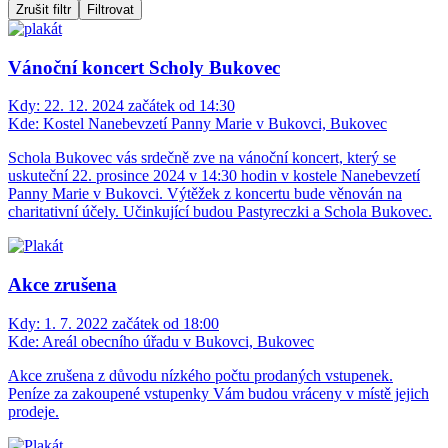
Zrušit filtr
Filtrovat
Vánoční koncert Scholy Bukovec
Kdy:
22. 12. 2024 začátek od 14:30
Kde:
Kostel Nanebevzetí Panny Marie v Bukovci, Bukovec
Schola Bukovec vás srdečně zve na vánoční koncert, který se
uskuteční 22. prosince 2024 v 14:30 hodin v kostele Nanebevzetí
Panny Marie v Bukovci. Výtěžek z koncertu bude věnován na
charitativní účely. Učinkující budou Pastyreczki a Schola Bukovec.
Akce zrušena
Kdy:
1. 7. 2022 začátek od 18:00
Kde:
Areál obecního úřadu v Bukovci, Bukovec
Akce zrušena z důvodu nízkého počtu prodaných vstupenek.
Peníze za zakoupené vstupenky Vám budou vráceny v místě jejich
prodeje.