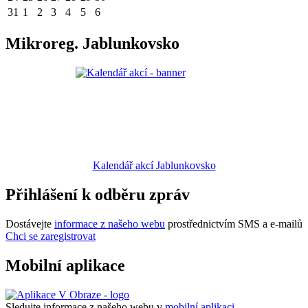
31
1
2
3
4
5
6
Mikroreg. Jablunkovsko
Kalendář akcí Jablunkovsko
Přihlášení k odběru zpráv
Dostávejte
informace z našeho webu
prostřednictvím SMS a e-mailů
Chci se zaregistrovat
Mobilní aplikace
Sledujte informace z našeho webu v
mobilní aplikaci –