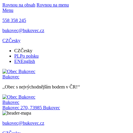
Rovnou na obsah
Rovnou na menu
Menu
558 358 245
bukovec@bukovec.cz
CZ
Česky
CZ
Česky
PL
Po polsku
EN
English
Bukovec
,,Obec s nejvýchodnějším bodem v ČR!‘‘
Bukovec
Bukovec 270, 73985 Bukovec
bukovec@bukovec.cz