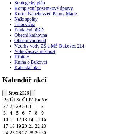
Strategický plán
Komplexní pozemkové úpravy
Kostel Nanebevzetí Panny Marie
Naše spolky
Tělocvična
Edukační hřiště
Obecní knihovna
Obecní vodovod
Vzorky vody ZŠ a MŠ Bukovec 214
Volnočasová místnost
Hřbitov
Kniha o Bukovci
Kalendář akcí
Kalendář akcí
Srpen
2026
Po
Út
St
Čt
Pá
So
Ne
27
28
29
30
31
1
2
3
4
5
6
7
8
9
10
11
12
13
14
15
16
17
18
19
20
21
22
23
24
25
26
27
28
29
30