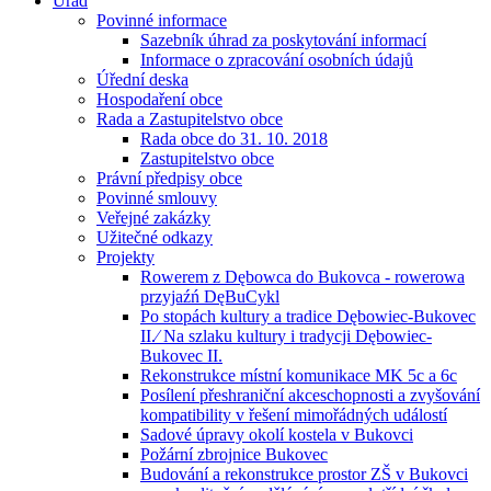
Úřad
Povinné informace
Sazebník úhrad za poskytování informací
Informace o zpracování osobních údajů
Úřední deska
Hospodaření obce
Rada a Zastupitelstvo obce
Rada obce do 31. 10. 2018
Zastupitelstvo obce
Právní předpisy obce
Povinné smlouvy
Veřejné zakázky
Užitečné odkazy
Projekty
Rowerem z Dębowca do Bukovca - rowerowa
przyjaźń DęBuCykl
Po stopách kultury a tradice Dębowiec-Bukovec
II.⁄ Na szlaku kultury i tradycji Dębowiec-
Bukovec II.
Rekonstrukce místní komunikace MK 5c a 6c
Posílení přeshraniční akceschopnosti a zvyšování
kompatibility v řešení mimořádných událostí
Sadové úpravy okolí kostela v Bukovci
Požární zbrojnice Bukovec
Budování a rekonstrukce prostor ZŠ v Bukovci