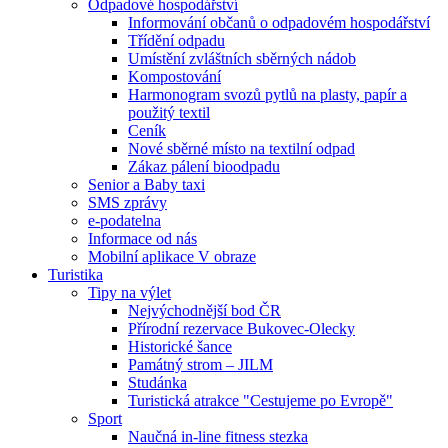
Odpadové hospodářství
Informování občanů o odpadovém hospodářství
Třídění odpadu
Umístění zvláštních sběrných nádob
Kompostování
Harmonogram svozů pytlů na plasty, papír a
použitý textil
Ceník
Nové sběrné místo na textilní odpad
Zákaz pálení bioodpadu
Senior a Baby taxi
SMS zprávy
e-podatelna
Informace od nás
Mobilní aplikace V obraze
Turistika
Tipy na výlet
Nejvýchodnější bod ČR
Přírodní rezervace Bukovec-Olecky
Historické šance
Památný strom – JILM
Studánka
Turistická atrakce "Cestujeme po Evropě"
Sport
Naučná in-line fitness stezka