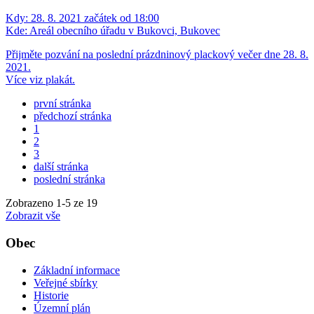
Kdy:
28. 8. 2021 začátek od 18:00
Kde:
Areál obecního úřadu v Bukovci, Bukovec
Přijměte pozvání na poslední prázdninový plackový večer dne 28. 8.
2021.
Více viz plakát.
první stránka
předchozí stránka
1
2
3
další stránka
poslední stránka
Zobrazeno
1
-
5
ze 19
Zobrazit vše
Obec
Základní informace
Veřejné sbírky
Historie
Územní plán