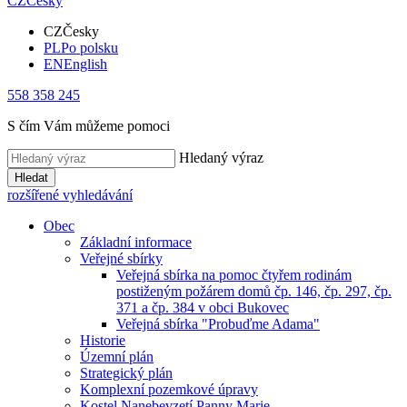
CZ
Česky
CZ
Česky
PL
Po polsku
EN
English
558 358 245
S čím Vám můžeme pomoci
Hledaný výraz
Hledat
rozšířené vyhledávání
Obec
Základní informace
Veřejné sbírky
Veřejná sbírka na pomoc čtyřem rodinám
postiženým požárem domů čp. 146, čp. 297, čp.
371 a čp. 384 v obci Bukovec
Veřejná sbírka "Probuďme Adama"
Historie
Územní plán
Strategický plán
Komplexní pozemkové úpravy
Kostel Nanebevzetí Panny Marie