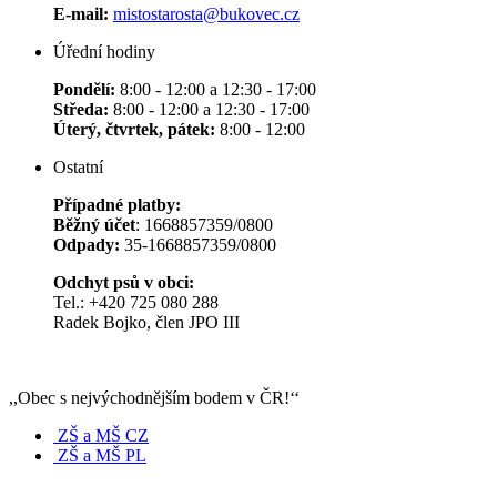
E-mail:
mistostarosta@bukovec.cz
Úřední hodiny
Pondělí:
8:00 - 12:00 a 12:30 - 17:00
Středa:
8:00 - 12:00 a 12:30 - 17:00
Úterý, čtvrtek, pátek:
8:00 - 12:00
Ostatní
Případné platby:
Běžný účet
: 1668857359/0800
Odpady:
35-1668857359/0800
Odchyt psů v obci:
Tel.: +420 725 080 288
Radek Bojko, člen JPO III
,,Obec s nejvýchodnějším bodem v ČR!‘‘
ZŠ a MŠ CZ
ZŠ a MŠ PL