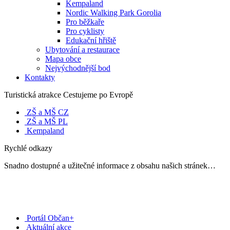
Kempaland
Nordic Walking Park Gorolia
Pro běžkaře
Pro cyklisty
Edukační hřiště
Ubytování a restaurace
Mapa obce
Nejvýchodnější bod
Kontakty
Turistická atrakce Cestujeme po Evropě
ZŠ a MŠ CZ
ZŠ a MŠ PL
Kempaland
Rychlé odkazy
Snadno dostupné a užitečné informace z obsahu našich stránek…
Portál Občan+
Aktuální akce