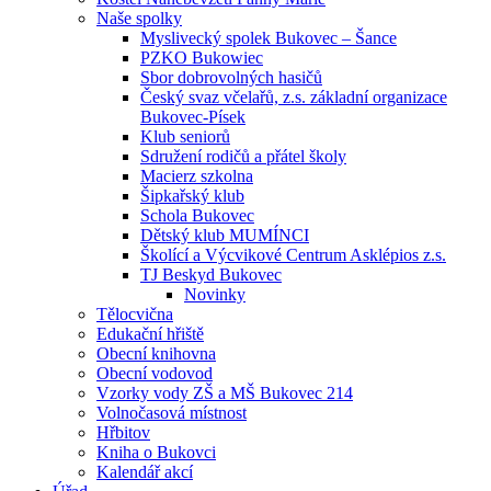
Naše spolky
Myslivecký spolek Bukovec – Šance
PZKO Bukowiec
Sbor dobrovolných hasičů
Český svaz včelařů, z.s. základní organizace
Bukovec-Písek
Klub seniorů
Sdružení rodičů a přátel školy
Macierz szkolna
Šipkařský klub
Schola Bukovec
Dětský klub MUMÍNCI
Školící a Výcvikové Centrum Asklépios z.s.
TJ Beskyd Bukovec
Novinky
Tělocvična
Edukační hřiště
Obecní knihovna
Obecní vodovod
Vzorky vody ZŠ a MŠ Bukovec 214
Volnočasová místnost
Hřbitov
Kniha o Bukovci
Kalendář akcí