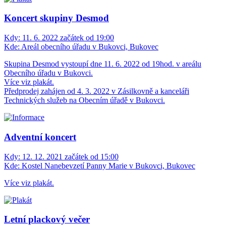
Koncert skupiny Desmod
Kdy:
11. 6. 2022 začátek od 19:00
Kde:
Areál obecního úřadu v Bukovci, Bukovec
Skupina Desmod vystoupí dne 11. 6. 2022 od 19hod. v areálu
Obecního úřadu v Bukovci.
Více viz plakát.
Předprodej zahájen od 4. 3. 2022 v Zásilkovně a kanceláři
Technických služeb na Obecním úřadě v Bukovci.
Adventní koncert
Kdy:
12. 12. 2021 začátek od 15:00
Kde:
Kostel Nanebevzetí Panny Marie v Bukovci, Bukovec
Více viz plakát.
Letní plackový večer