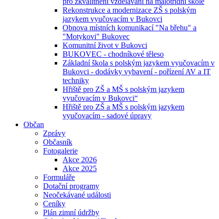
pro zkvalitnění vzdělávání na malotřídní škole
Rekonstrukce a modernizace ZŠ s polským
jazykem vyučovacím v Bukovci
Obnova místních komunikací "Na břehu" a
"Motykovi" Bukovec
Komunitní život v Bukovci
BUKOVEC - chodníkové těleso
Základní škola s polským jazykem vyučovacím v
Bukovci - dodávky vybavení - pořízení AV a IT
techniky
Hřiště pro ZŠ a MŠ s polským jazykem
vyučovacím v Bukovci“
Hřiště pro ZŠ a MŠ s polským jazykem
vyučovacím - sadové úpravy
Občan
Zprávy
Občasník
Fotogalerie
Akce 2026
Akce 2025
Formuláře
Dotační programy
Neočekávané události
Ceníky
Plán zimní údržby