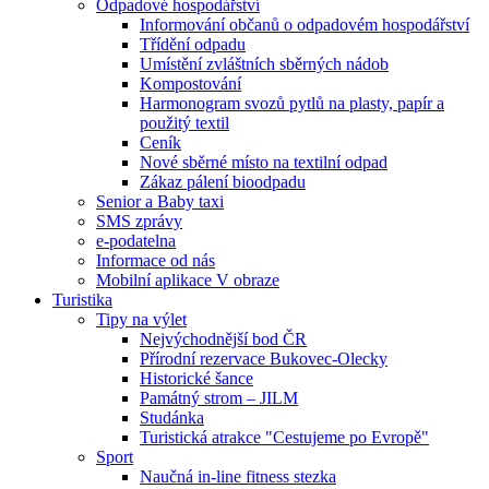
Odpadové hospodářství
Informování občanů o odpadovém hospodářství
Třídění odpadu
Umístění zvláštních sběrných nádob
Kompostování
Harmonogram svozů pytlů na plasty, papír a
použitý textil
Ceník
Nové sběrné místo na textilní odpad
Zákaz pálení bioodpadu
Senior a Baby taxi
SMS zprávy
e-podatelna
Informace od nás
Mobilní aplikace V obraze
Turistika
Tipy na výlet
Nejvýchodnější bod ČR
Přírodní rezervace Bukovec-Olecky
Historické šance
Památný strom – JILM
Studánka
Turistická atrakce "Cestujeme po Evropě"
Sport
Naučná in-line fitness stezka