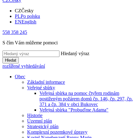
CZ
Česky
CZ
Česky
PL
Po polsku
EN
English
558 358 245
S čím Vám můžeme pomoci
Hledaný výraz
Hledat
rozšířené vyhledávání
Obec
Základní informace
Veřejné sbírky
Veřejná sbírka na pomoc čtyřem rodinám
postiženým požárem domů čp. 146, čp. 297, čp.
371 a čp. 384 v obci Bukovec
Veřejná sbírka "Probuďme Adama"
Historie
Územní plán
Strategický plán
Komplexní pozemkové úpravy
Kostel Nanebevzetí Panny Marie