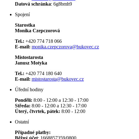
Datová schránka
: 6g8bmh9
Spojení
Starostka
Monika Czepczorová
Tel.:
+420 774 718 066
E-mail:
monika.czepczorova@bukovec.cz
Místostarosta
Janusz Motyka
Tel.:
+420 774 180 640
E-mail:
mistostarosta@bukovec.cz
Úřední hodiny
Pondělí:
8:00 - 12:00 a 12:30 - 17:00
Středa:
8:00 - 12:00 a 12:30 - 17:00
Úterý, čtvrtek, pátek:
8:00 - 12:00
Ostatní
Případné platby:
Běžný účet
: 1668857359/0800