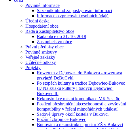
Úřad
Povinné informace
Sazebník úhrad za poskytování informací
Informace o zpracování osobních údajů
Úřední deska
Hospodaření obce
Rada a Zastupitelstvo obce
Rada obce do 31. 10. 2018
Zastupitelstvo obce
Právní předpisy obce
Povinné smlouvy
Veřejné zakázky
Užitečné odkazy
Projekty
Rowerem z Dębowca do Bukovca - rowerowa
przyjaźń DęBuCykl
Po stopách kultury a tradice Dębowiec-Bukovec
II.⁄ Na szlaku kultury i tradycji Dębowiec-
Bukovec II.
Rekonstrukce místní komunikace MK 5c a 6c
Posílení přeshraniční akceschopnosti a zvyšování
kompatibility v řešení mimořádných událostí
Sadové úpravy okolí kostela v Bukovci
Požární zbrojnice Bukovec
Budování a rekonstrukce prostor ZŠ v Bukovci