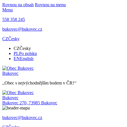
Rovnou na obsah
Rovnou na menu
Menu
558 358 245
bukovec@bukovec.cz
CZ
Česky
CZ
Česky
PL
Po polsku
EN
English
Bukovec
,,Obec s nejvýchodnějším bodem v ČR!‘‘
Bukovec
Bukovec 270, 73985 Bukovec
bukovec@bukovec.cz