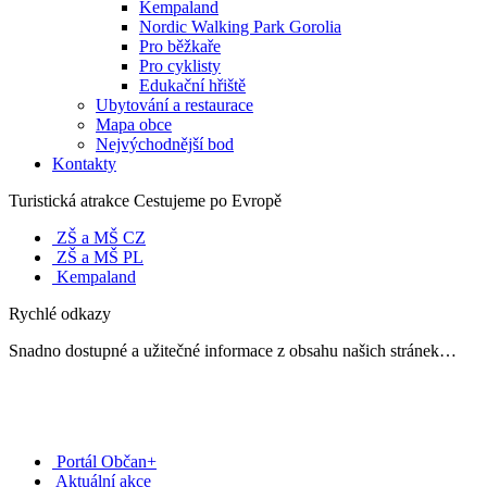
Kempaland
Nordic Walking Park Gorolia
Pro běžkaře
Pro cyklisty
Edukační hřiště
Ubytování a restaurace
Mapa obce
Nejvýchodnější bod
Kontakty
Turistická atrakce Cestujeme po Evropě
ZŠ a MŠ CZ
ZŠ a MŠ PL
Kempaland
Rychlé odkazy
Snadno dostupné a užitečné informace z obsahu našich stránek…
Portál Občan+
Aktuální akce