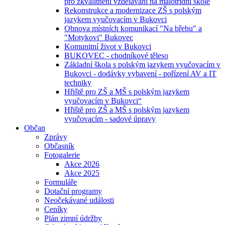
pro zkvalitnění vzdělávání na malotřídní škole
Rekonstrukce a modernizace ZŠ s polským
jazykem vyučovacím v Bukovci
Obnova místních komunikací "Na břehu" a
"Motykovi" Bukovec
Komunitní život v Bukovci
BUKOVEC - chodníkové těleso
Základní škola s polským jazykem vyučovacím v
Bukovci - dodávky vybavení - pořízení AV a IT
techniky
Hřiště pro ZŠ a MŠ s polským jazykem
vyučovacím v Bukovci“
Hřiště pro ZŠ a MŠ s polským jazykem
vyučovacím - sadové úpravy
Občan
Zprávy
Občasník
Fotogalerie
Akce 2026
Akce 2025
Formuláře
Dotační programy
Neočekávané události
Ceníky
Plán zimní údržby