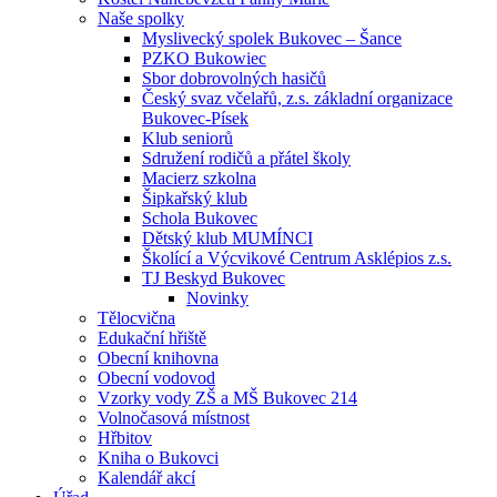
Naše spolky
Myslivecký spolek Bukovec – Šance
PZKO Bukowiec
Sbor dobrovolných hasičů
Český svaz včelařů, z.s. základní organizace
Bukovec-Písek
Klub seniorů
Sdružení rodičů a přátel školy
Macierz szkolna
Šipkařský klub
Schola Bukovec
Dětský klub MUMÍNCI
Školící a Výcvikové Centrum Asklépios z.s.
TJ Beskyd Bukovec
Novinky
Tělocvična
Edukační hřiště
Obecní knihovna
Obecní vodovod
Vzorky vody ZŠ a MŠ Bukovec 214
Volnočasová místnost
Hřbitov
Kniha o Bukovci
Kalendář akcí