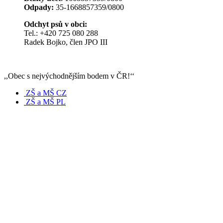
Odpady:
35-1668857359/0800
Odchyt psů v obci:
Tel.: +420 725 080 288
Radek Bojko, člen JPO III
,,Obec s nejvýchodnějším bodem v ČR!‘‘
ZŠ a MŠ CZ
ZŠ a MŠ PL