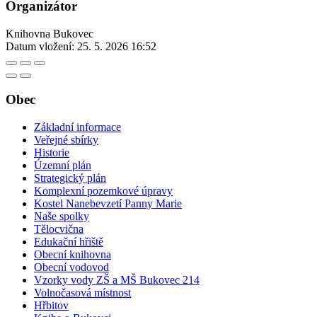
Organizátor
Knihovna Bukovec
Datum vložení:
25. 5. 2026 16:52
Obec
Základní informace
Veřejné sbírky
Historie
Územní plán
Strategický plán
Komplexní pozemkové úpravy
Kostel Nanebevzetí Panny Marie
Naše spolky
Tělocvična
Edukační hřiště
Obecní knihovna
Obecní vodovod
Vzorky vody ZŠ a MŠ Bukovec 214
Volnočasová místnost
Hřbitov