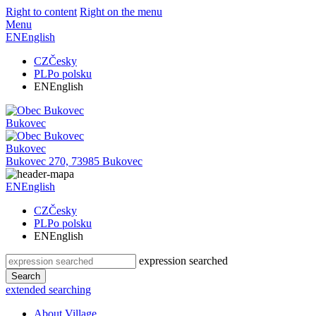
Right to content
Right on the menu
Menu
EN
English
CZ
Česky
PL
Po polsku
EN
English
Bukovec
Bukovec
Bukovec 270, 73985 Bukovec
EN
English
CZ
Česky
PL
Po polsku
EN
English
expression searched
Search
extended searching
About Village