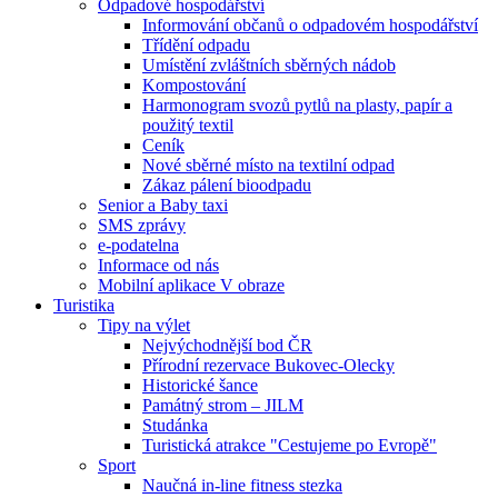
Odpadové hospodářství
Informování občanů o odpadovém hospodářství
Třídění odpadu
Umístění zvláštních sběrných nádob
Kompostování
Harmonogram svozů pytlů na plasty, papír a
použitý textil
Ceník
Nové sběrné místo na textilní odpad
Zákaz pálení bioodpadu
Senior a Baby taxi
SMS zprávy
e-podatelna
Informace od nás
Mobilní aplikace V obraze
Turistika
Tipy na výlet
Nejvýchodnější bod ČR
Přírodní rezervace Bukovec-Olecky
Historické šance
Památný strom – JILM
Studánka
Turistická atrakce "Cestujeme po Evropě"
Sport
Naučná in-line fitness stezka