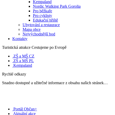
Kempaland
Nordic Walking Park Gorolia
Pro běžkaře
Pro cyklisty
Edukační hřiště
Ubytování a restaurace
Mapa obce
Nejvýchodnější bod
Kontakty
Turistická atrakce Cestujeme po Evropě
ZŠ a MŠ CZ
ZŠ a MŠ PL
Kempaland
Rychlé odkazy
Snadno dostupné a užitečné informace z obsahu našich stránek…
Portál Občan+
Aktuální akce