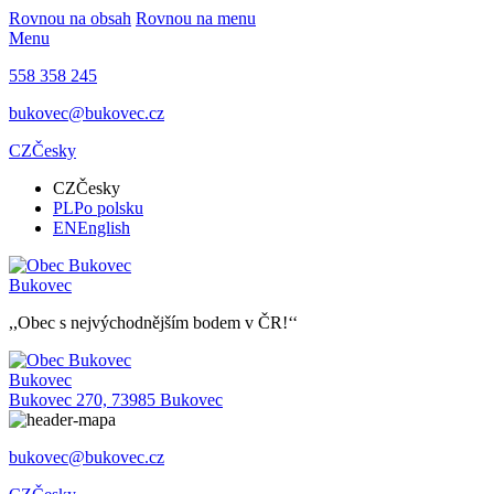
Rovnou na obsah
Rovnou na menu
Menu
558 358 245
bukovec@bukovec.cz
CZ
Česky
CZ
Česky
PL
Po polsku
EN
English
Bukovec
,,Obec s nejvýchodnějším bodem v ČR!‘‘
Bukovec
Bukovec 270, 73985 Bukovec
bukovec@bukovec.cz