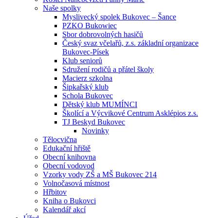
Naše spolky
Myslivecký spolek Bukovec – Šance
PZKO Bukowiec
Sbor dobrovolných hasičů
Český svaz včelařů, z.s. základní organizace
Bukovec-Písek
Klub seniorů
Sdružení rodičů a přátel školy
Macierz szkolna
Šipkařský klub
Schola Bukovec
Dětský klub MUMÍNCI
Školící a Výcvikové Centrum Asklépios z.s.
TJ Beskyd Bukovec
Novinky
Tělocvična
Edukační hřiště
Obecní knihovna
Obecní vodovod
Vzorky vody ZŠ a MŠ Bukovec 214
Volnočasová místnost
Hřbitov
Kniha o Bukovci
Kalendář akcí