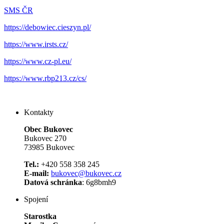
SMS ČR
https://debowiec.cieszyn.pl/
https://www.irsts.cz/
https://www.cz-pl.eu/
https://www.rbp213.cz/cs/
Kontakty
Obec Bukovec
Bukovec 270
73985 Bukovec
Tel.:
+420 558 358 245
E-mail:
bukovec@bukovec.cz
Datová schránka
: 6g8bmh9
Spojení
Starostka