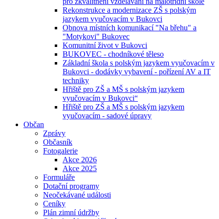
pro zkvalitnění vzdělávání na malotřídní škole
Rekonstrukce a modernizace ZŠ s polským
jazykem vyučovacím v Bukovci
Obnova místních komunikací "Na břehu" a
"Motykovi" Bukovec
Komunitní život v Bukovci
BUKOVEC - chodníkové těleso
Základní škola s polským jazykem vyučovacím v
Bukovci - dodávky vybavení - pořízení AV a IT
techniky
Hřiště pro ZŠ a MŠ s polským jazykem
vyučovacím v Bukovci“
Hřiště pro ZŠ a MŠ s polským jazykem
vyučovacím - sadové úpravy
Občan
Zprávy
Občasník
Fotogalerie
Akce 2026
Akce 2025
Formuláře
Dotační programy
Neočekávané události
Ceníky
Plán zimní údržby