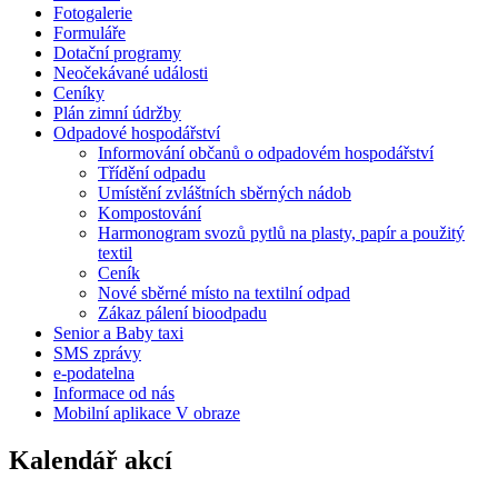
Fotogalerie
Formuláře
Dotační programy
Neočekávané události
Ceníky
Plán zimní údržby
Odpadové hospodářství
Informování občanů o odpadovém hospodářství
Třídění odpadu
Umístění zvláštních sběrných nádob
Kompostování
Harmonogram svozů pytlů na plasty, papír a použitý
textil
Ceník
Nové sběrné místo na textilní odpad
Zákaz pálení bioodpadu
Senior a Baby taxi
SMS zprávy
e-podatelna
Informace od nás
Mobilní aplikace V obraze
Kalendář akcí