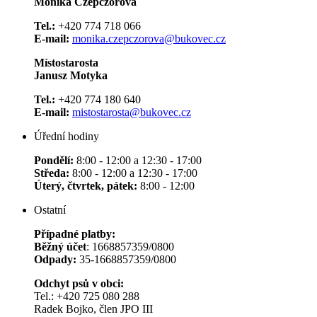
Monika Czepczorová
Tel.:
+420 774 718 066
E-mail:
monika.czepczorova@bukovec.cz
Místostarosta
Janusz Motyka
Tel.:
+420 774 180 640
E-mail:
mistostarosta@bukovec.cz
Úřední hodiny
Pondělí:
8:00 - 12:00 a 12:30 - 17:00
Středa:
8:00 - 12:00 a 12:30 - 17:00
Úterý, čtvrtek, pátek:
8:00 - 12:00
Ostatní
Případné platby:
Běžný účet
: 1668857359/0800
Odpady:
35-1668857359/0800
Odchyt psů v obci:
Tel.: +420 725 080 288
Radek Bojko, člen JPO III