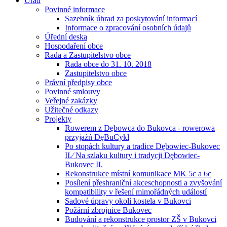
Úřad
Povinné informace
Sazebník úhrad za poskytování informací
Informace o zpracování osobních údajů
Úřední deska
Hospodaření obce
Rada a Zastupitelstvo obce
Rada obce do 31. 10. 2018
Zastupitelstvo obce
Právní předpisy obce
Povinné smlouvy
Veřejné zakázky
Užitečné odkazy
Projekty
Rowerem z Dębowca do Bukovca - rowerowa
przyjaźń DęBuCykl
Po stopách kultury a tradice Dębowiec-Bukovec
II.⁄ Na szlaku kultury i tradycji Dębowiec-
Bukovec II.
Rekonstrukce místní komunikace MK 5c a 6c
Posílení přeshraniční akceschopnosti a zvyšování
kompatibility v řešení mimořádných událostí
Sadové úpravy okolí kostela v Bukovci
Požární zbrojnice Bukovec
Budování a rekonstrukce prostor ZŠ v Bukovci