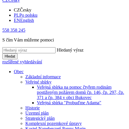
CZ
Česky
CZ
Česky
PL
Po polsku
EN
English
558 358 245
S čím Vám můžeme pomoci
Hledaný výraz
Hledat
rozšířené vyhledávání
Obec
Základní informace
Veřejné sbírky
Veřejná sbírka na pomoc čtyřem rodinám
postiženým požárem domů čp. 146, čp. 297, čp.
371 a čp. 384 v obci Bukovec
Veřejná sbírka "Probuďme Adama"
Historie
Územní plán
Strategický plán
Komplexní pozemkové úpravy
Kostel Nanebevzetí Panny Marie