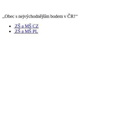
,,Obec s nejvýchodnějším bodem v ČR!‘‘
ZŠ a MŠ CZ
ZŠ a MŠ PL