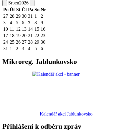
Srpen
2026
Po
Út
St
Čt
Pá
So
Ne
27
28
29
30
31
1
2
3
4
5
6
7
8
9
10
11
12
13
14
15
16
17
18
19
20
21
22
23
24
25
26
27
28
29
30
31
1
2
3
4
5
6
Mikroreg. Jablunkovsko
Kalendář akcí Jablunkovsko
Přihlášení k odběru zpráv