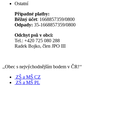
Ostatní
Případné platby:
Běžný účet
: 1668857359/0800
Odpady:
35-1668857359/0800
Odchyt psů v obci:
Tel.: +420 725 080 288
Radek Bojko, člen JPO III
,,Obec s nejvýchodnějším bodem v ČR!‘‘
ZŠ a MŠ CZ
ZŠ a MŠ PL