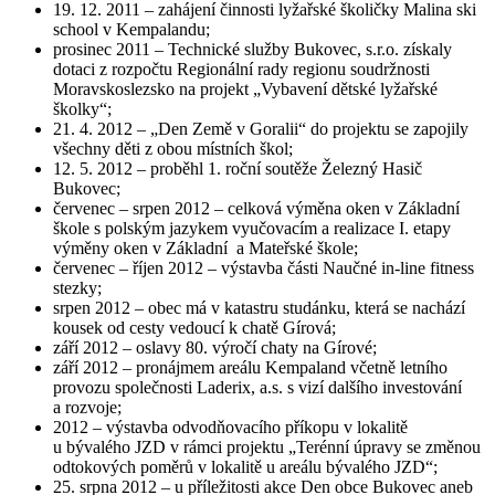
19. 12. 2011 – zahájení činnosti lyžařské školičky Malina ski
school v Kempalandu;
prosinec 2011 – Technické služby Bukovec, s.r.o. získaly
dotaci z rozpočtu Regionální rady regionu soudržnosti
Moravskoslezsko na projekt „Vybavení dětské lyžařské
školky“;
21. 4. 2012 – „Den Země v Goralii“ do projektu se zapojily
všechny děti z obou místních škol;
12. 5. 2012 – proběhl 1. roční soutěže Železný Hasič
Bukovec;
červenec – srpen 2012 – celková výměna oken v Základní
škole s polským jazykem vyučovacím a realizace I. etapy
výměny oken v Základní a Mateřské škole;
červenec – říjen 2012 – výstavba části Naučné in-line fitness
stezky;
srpen 2012 – obec má v katastru studánku, která se nachází
kousek od cesty vedoucí k chatě Gírová;
září 2012 – oslavy 80. výročí chaty na Gírové;
září 2012 – pronájmem areálu Kempaland včetně letního
provozu společnosti Laderix, a.s. s vizí dalšího investování
a rozvoje;
2012 – výstavba odvodňovacího příkopu v lokalitě
u bývalého JZD v rámci projektu „Terénní úpravy se změnou
odtokových poměrů v lokalitě u areálu bývalého JZD“;
25. srpna 2012 – u příležitosti akce Den obce Bukovec aneb