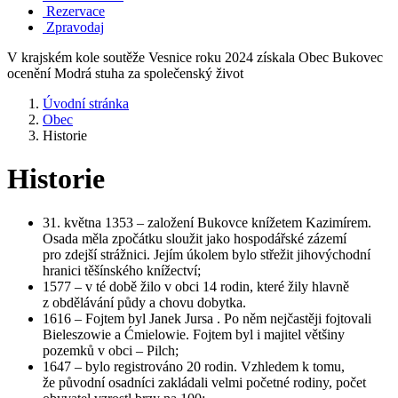
Rezervace
Zpravodaj
V krajském kole soutěže Vesnice roku 2024 získala Obec Bukovec
ocenění Modrá stuha za společenský život
Úvodní stránka
Obec
Historie
Historie
31. května 1353 – založení Bukovce knížetem Kazimírem.
Osada měla zpočátku sloužit jako hospodářské zázemí
pro zdejší strážnici. Jejím úkolem bylo střežit jihovýchodní
hranici těšínského knížectví;
1577 – v té době žilo v obci 14 rodin, které žily hlavně
z obdělávání půdy a chovu dobytka.
1616 – Fojtem byl Janek Jursa . Po něm nejčastěji fojtovali
Bieleszowie a Ćmielowie. Fojtem byl i majitel většiny
pozemků v obci – Pilch;
1647 – bylo registrováno 20 rodin. Vzhledem k tomu,
že původní osadníci zakládali velmi početné rodiny, počet