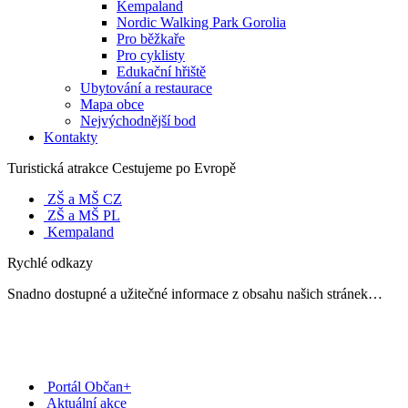
Kempaland
Nordic Walking Park Gorolia
Pro běžkaře
Pro cyklisty
Edukační hřiště
Ubytování a restaurace
Mapa obce
Nejvýchodnější bod
Kontakty
Turistická atrakce Cestujeme po Evropě
ZŠ a MŠ CZ
ZŠ a MŠ PL
Kempaland
Rychlé odkazy
Snadno dostupné a užitečné informace z obsahu našich stránek…
Portál Občan+
Aktuální akce