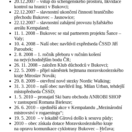
20.12.2007 – vstup do schengenského prostoru, likvidace
kontrol na hranici v Bukovci;
22.12.2007 – slavnostní ukončení činnosti hraničního
přechodu Bukovec – Jasnowice;
22.12.2007 – slavnostní zahájení provozu lyžařského
areálu Kempaland;
11. 1. 2008 – Bukovec se stal partnerem projektu Šance –
Valy;
10. 4. 2008 – Naší obec navštívil expředseda ČSSD Jiří
Paroubek;
2. 8. 2008 – 1. ročník přeboru v ručním košení
na nejvýchodnějším bodu ČR;
26. 11. 2008 – založen Klub důchodců v Bukovci;
22. 5. 2009 – přijel náměstek hejtmana moravskoslezského
kraje Miroslav Novák;
29. 8. 2009 – otevření nové stezky Nordic Walking;
31. 3. 2010 – naší obec navštívil Ing. Milan Urban, tehdejší
místopředseda ČSSD;
1. 5. 2010 – pronajatí Ski baru obchodu ANROBI SHOP
v zastoupení Romana Bielesze;
26. 6. 2010 – ojedinělá akce v Kempalandu „Mezinárodní
mistrovství v rogaeningu“;
19. 5. 2010 – v lokalitě Gírová došlo k sesuvu půdy;
2010 – obec získala dotace Moravskoslezského kraje
na opravu komunikace cyklotrasy Bukovec – Hrčava;