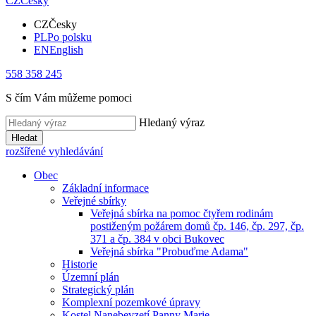
CZ
Česky
CZ
Česky
PL
Po polsku
EN
English
558 358 245
S čím Vám můžeme pomoci
Hledaný výraz
Hledat
rozšířené vyhledávání
Obec
Základní informace
Veřejné sbírky
Veřejná sbírka na pomoc čtyřem rodinám
postiženým požárem domů čp. 146, čp. 297, čp.
371 a čp. 384 v obci Bukovec
Veřejná sbírka "Probuďme Adama"
Historie
Územní plán
Strategický plán
Komplexní pozemkové úpravy
Kostel Nanebevzetí Panny Marie