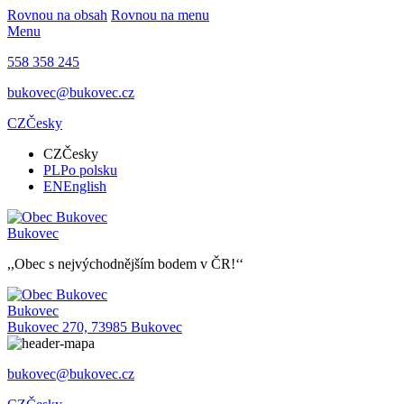
Rovnou na obsah
Rovnou na menu
Menu
558 358 245
bukovec@bukovec.cz
CZ
Česky
CZ
Česky
PL
Po polsku
EN
English
Bukovec
,,Obec s nejvýchodnějším bodem v ČR!‘‘
Bukovec
Bukovec 270, 73985 Bukovec
bukovec@bukovec.cz