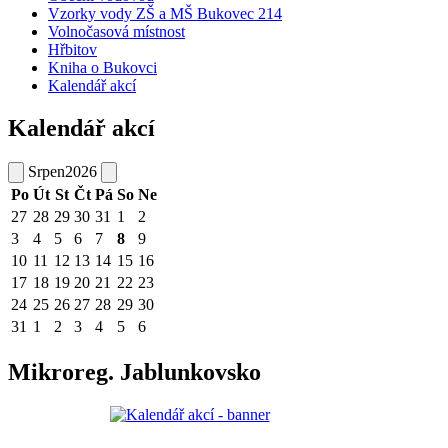
Vzorky vody ZŠ a MŠ Bukovec 214
Volnočasová místnost
Hřbitov
Kniha o Bukovci
Kalendář akcí
Kalendář akcí
Srpen
2026
Po
Út
St
Čt
Pá
So
Ne
27
28
29
30
31
1
2
3
4
5
6
7
8
9
10
11
12
13
14
15
16
17
18
19
20
21
22
23
24
25
26
27
28
29
30
31
1
2
3
4
5
6
Mikroreg. Jablunkovsko