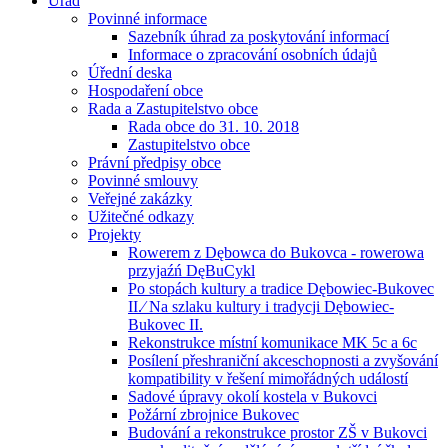
Úřad
Povinné informace
Sazebník úhrad za poskytování informací
Informace o zpracování osobních údajů
Úřední deska
Hospodaření obce
Rada a Zastupitelstvo obce
Rada obce do 31. 10. 2018
Zastupitelstvo obce
Právní předpisy obce
Povinné smlouvy
Veřejné zakázky
Užitečné odkazy
Projekty
Rowerem z Dębowca do Bukovca - rowerowa
przyjaźń DęBuCykl
Po stopách kultury a tradice Dębowiec-Bukovec
II.⁄ Na szlaku kultury i tradycji Dębowiec-
Bukovec II.
Rekonstrukce místní komunikace MK 5c a 6c
Posílení přeshraniční akceschopnosti a zvyšování
kompatibility v řešení mimořádných událostí
Sadové úpravy okolí kostela v Bukovci
Požární zbrojnice Bukovec
Budování a rekonstrukce prostor ZŠ v Bukovci