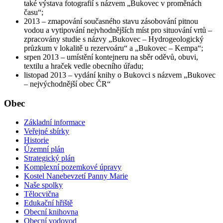
také výstava fotografií s názvem „Bukovec v proměnách
času“;
2013 – zmapování současného stavu zásobování pitnou
vodou a vytipování nejvhodnějších míst pro situování vrtů –
zpracovány studie s názvy „Bukovec – Hydrogeologický
průzkum v lokalitě u rezervoáru“ a „Bukovec – Kempa“;
srpen 2013 – umístění kontejneru na sběr oděvů, obuvi,
textilu a hraček vedle obecního úřadu;
listopad 2013 – vydání knihy o Bukovci s názvem „Bukovec
– nejvýchodnější obec ČR“
Obec
Základní informace
Veřejné sbírky
Historie
Územní plán
Strategický plán
Komplexní pozemkové úpravy
Kostel Nanebevzetí Panny Marie
Naše spolky
Tělocvična
Edukační hřiště
Obecní knihovna
Obecní vodovod