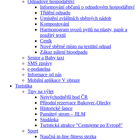
Odpadové hospodářství
Informování občanů o odpadovém hospodářství
Třídění odpadu
Umístění zvláštních sběrných nádob
Kompostování
Harmonogram svozů pytlů na plasty, papír a
použitý textil
Ceník
Nové sběrné místo na textilní odpad
Zákaz pálení bioodpadu
Senior a Baby taxi
SMS zprávy
e-podatelna
Informace od nás
Mobilní aplikace V obraze
Turistika
Tipy na výlet
Nejvýchodnější bod ČR
Přírodní rezervace Bukovec-Olecky
Historické šance
Památný strom – JILM
Studánka
Turistická atrakce "Cestujeme po Evropě"
Sport
Naučná in-line fitness stezka