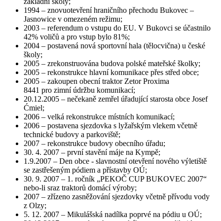
základní školy;
1994 – znovuotevření hraničního přechodu Bukovec –
Jasnowice v omezeném režimu;
2003 – referendum o vstupu do EU. V Bukovci se účastnilo
42% voličů a pro vstup bylo 81%;
2004 – postavená nová sportovní hala (tělocvična) u české
školy;
2005 – zrekonstruována budova polské mateřské školky;
2005 – rekonstrukce hlavní komunikace přes střed obce;
2005 – zakoupen obecní traktor Zetor Proxima
8441 pro zimní údržbu komunikací;
20.12.2005 – nečekaně zemřel úřadující starosta obce Josef
Ćmiel;
2006 – velká rekonstrukce místních komunikací;
2006 – postavena sjezdovka s lyžařským vlekem včetně
technické budovy a parkoviště;
2007 – rekonstrukce budovy obecního úřadu;
30. 4. 2007 – první stavění máje na Kympě;
1.9.2007 – Den obce - slavnostní otevření nového výletiště
se zastřešeným pódiem a přístavby OÚ;
30. 9. 2007 – 1. ročník „PEKOČ CUP BUKOVEC 2007“
nebo-li sraz traktorů domácí výroby;
2007 – zřízeno zasněžování sjezdovky včetně přívodu vody
z Olzy;
5. 12. 2007 – Mikulášská nadílka poprvé na pódiu u OÚ;