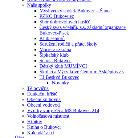
Naše spolky
Myslivecký spolek Bukovec – Šance
PZKO Bukowiec
Sbor dobrovolných hasičů
Český svaz včelařů, z.s. základní organizace
Bukovec-Písek
Klub seniorů
Sdružení rodičů a přátel školy
Macierz szkolna
Šipkařský klub
Schola Bukovec
Dětský klub MUMÍNCI
Školící a Výcvikové Centrum Asklépios z.s.
TJ Beskyd Bukovec
Novinky
Tělocvična
Edukační hřiště
Obecní knihovna
Obecní vodovod
Vzorky vody ZŠ a MŠ Bukovec 214
Volnočasová místnost
Hřbitov
Kniha o Bukovci
Kalendář akcí