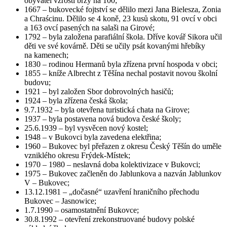
obyvatel vzrostl brzy na 100;
1667 – bukovecké fojtství se dělilo mezi Jana Bielesza, Zonia
a Chraścinu. Dělilo se 4 koně, 23 kusů skotu, 91 ovcí v obci
a 163 ovcí pasených na salaši na Girové;
1792 – byla založena parafiální škola. Dříve kovář Sikora učil
děti ve své kovárně. Děti se učily psát kovanými hřebíky
na kamenech;
1830 – rodinou Hermanů byla zřízena první hospoda v obci;
1855 – kníže Albrecht z Těšína nechal postavit novou školní
budovu;
1921 – byl založen Sbor dobrovolných hasičů;
1924 – byla zřízena česká škola;
9.7.1932 – byla otevřena turistická chata na Girove;
1937 – byla postavena nová budova české školy;
25.6.1939 – byl vysvěcen nový kostel;
1948 – v Bukovci byla zavedena elektřina;
1960 – Bukovec byl přeřazen z okresu Český Těšín do uměle
vzniklého okresu Frýdek-Místek;
1970 – 1980 – neslavná doba kolektivizace v Bukovci;
1975 – Bukovec začleněn do Jablunkova a nazván Jablunkov
V – Bukovec;
13.12.1981 – „dočasné“ uzavření hraničního přechodu
Bukovec – Jasnowice;
1.7.1990 – osamostatnění Bukovce;
30.8.1992 – otevření zrekonstruované budovy polské