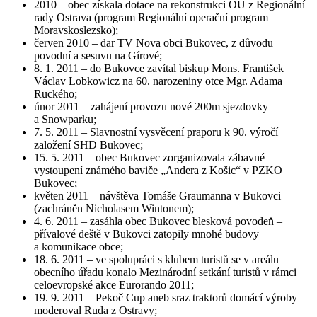
2010 – obec získala dotace na rekonstrukci OÚ z Regionální
rady Ostrava (program Regionální operační program
Moravskoslezsko);
červen 2010 – dar TV Nova obci Bukovec, z důvodu
povodní a sesuvu na Gírové;
8. 1. 2011 – do Bukovce zavítal biskup Mons. František
Václav Lobkowicz na 60. narozeniny otce Mgr. Adama
Ruckého;
únor 2011 – zahájení provozu nové 200m sjezdovky
a Snowparku;
7. 5. 2011 – Slavnostní vysvěcení praporu k 90. výročí
založení SHD Bukovec;
15. 5. 2011 – obec Bukovec zorganizovala zábavné
vystoupení známého baviče „Andera z Košic“ v PZKO
Bukovec;
květen 2011 – návštěva Tomáše Graumanna v Bukovci
(zachráněn Nicholasem Wintonem);
4. 6. 2011 – zasáhla obec Bukovec blesková povodeň –
přívalové deště v Bukovci zatopily mnohé budovy
a komunikace obce;
18. 6. 2011 – ve spolupráci s klubem turistů se v areálu
obecního úřadu konalo Mezinárodní setkání turistů v rámci
celoevropské akce Eurorando 2011;
19. 9. 2011 – Pekoč Cup aneb sraz traktorů domácí výroby –
moderoval Ruda z Ostravy;