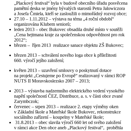
„Plackový festival“ byla v budově obecního úřadu posvěcena
pamětní deska se jmény bývalých starostů Petra Jalowiczora
a Josefa Čmiela, kteří se zasloužili o mimořádný rozvoj obce;
27.10 – 1.11.2012 – výstava na téma „4 roční období“
organizována Klubem seniorů;
leden 2013 – obec Bukovec obsadila druhé místo v soutěži
„Cena hejtmana kraje za společenskou odpovědnost pro rok
2012“;
březen – říjen 2013 realizace sanace objektu ZŠ Bukovec;
březen 2013 – schválení nového loga obce k příležitosti
660. výročí jejího založení;
květen 2013 – uzavření smlouvy o poskytnutí dotace
na projekt „Cestujeme po Evropě“ realizovaný v rámci ROP
NUTS II Moravskoslezsko 2007 – 2013;
2013 – výstavba nadzemního elektrického vedení vysokého
napětí společností ČEZ, Distribuce, a. s. v části obce zvané
Zarymbczok;
červenec – srpen 2013 – realizace 2. etapy výměny oken
v Základní škole a Mateřské škole Bukovec, rekonstrukce
sociálního zařízení – koupelny v Mateřské škole;
31.8.2013 – obec slavila výročí 660 let od svého založení
v rámci akce Den obce aneb „Plackový festival“, proběhla