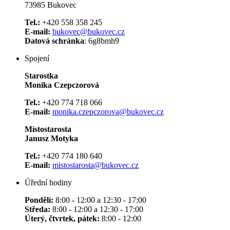
73985 Bukovec
Tel.:
+420 558 358 245
E-mail:
bukovec@bukovec.cz
Datová schránka
: 6g8bmh9
Spojení
Starostka
Monika Czepczorová
Tel.:
+420 774 718 066
E-mail:
monika.czepczorova@bukovec.cz
Místostarosta
Janusz Motyka
Tel.:
+420 774 180 640
E-mail:
mistostarosta@bukovec.cz
Úřední hodiny
Pondělí:
8:00 - 12:00 a 12:30 - 17:00
Středa:
8:00 - 12:00 a 12:30 - 17:00
Úterý, čtvrtek, pátek:
8:00 - 12:00