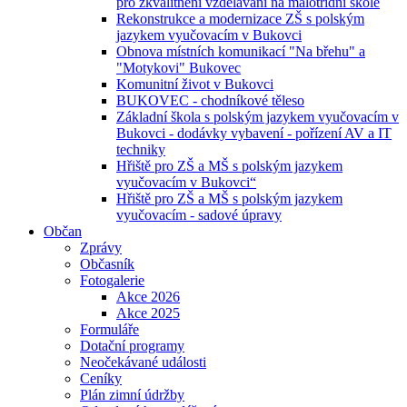
pro zkvalitnění vzdělávání na malotřídní škole
Rekonstrukce a modernizace ZŠ s polským
jazykem vyučovacím v Bukovci
Obnova místních komunikací "Na břehu" a
"Motykovi" Bukovec
Komunitní život v Bukovci
BUKOVEC - chodníkové těleso
Základní škola s polským jazykem vyučovacím v
Bukovci - dodávky vybavení - pořízení AV a IT
techniky
Hřiště pro ZŠ a MŠ s polským jazykem
vyučovacím v Bukovci“
Hřiště pro ZŠ a MŠ s polským jazykem
vyučovacím - sadové úpravy
Občan
Zprávy
Občasník
Fotogalerie
Akce 2026
Akce 2025
Formuláře
Dotační programy
Neočekávané události
Ceníky
Plán zimní údržby