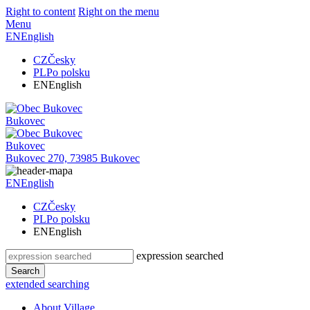
Right to content
Right on the menu
Menu
EN
English
CZ
Česky
PL
Po polsku
EN
English
Bukovec
Bukovec
Bukovec 270, 73985 Bukovec
EN
English
CZ
Česky
PL
Po polsku
EN
English
expression searched
Search
extended searching
About Village