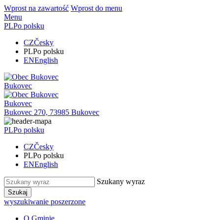
Wprost na zawartość
Wprost do menu
Menu
PL
Po polsku
CZ
Česky
PL
Po polsku
EN
English
Bukovec
Bukovec
Bukovec 270, 73985 Bukovec
PL
Po polsku
CZ
Česky
PL
Po polsku
EN
English
Szukany wyraz
Szukaj
wyszukiwanie poszerzone
O Gminie