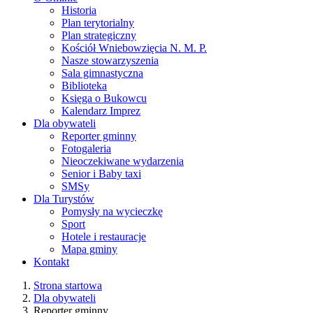
Historia
Plan terytorialny
Plan strategiczny
Kościół Wniebowzięcia N. M. P.
Nasze stowarzyszenia
Sala gimnastyczna
Biblioteka
Księga o Bukowcu
Kalendarz Imprez
Dla obywateli
Reporter gminny
Fotogaleria
Nieoczekiwane wydarzenia
Senior i Baby taxi
SMSy
Dla Turystów
Pomysły na wycieczkę
Sport
Hotele i restauracje
Mapa gminy
Kontakt
Strona startowa
Dla obywateli
Reporter gminny