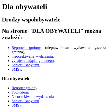
Dla obywateli
Drodzy współobywatele
Na stronie "DLA OBYWATELI" można
znaleźć:
Reporter gminny
(nieprawidłowo wydawana gazetka
gminna),
nieoczekiwane wydarzenia
,
vynajem majątku gminnego
,
Senior i Baby taxi
,
SMSy
.
Dla obywateli
Reporter gminny
Fotogaleria
Nieoczekiwane wydarzenia
Senior i Baby taxi
SMSy