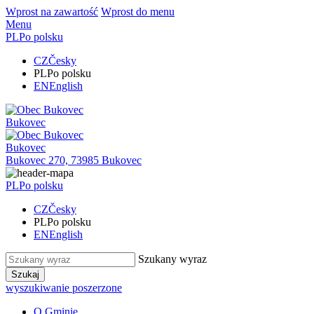
Wprost na zawartość
Wprost do menu
Menu
PL
Po polsku
CZ
Česky
PL
Po polsku
EN
English
Bukovec
Bukovec
Bukovec 270, 73985 Bukovec
PL
Po polsku
CZ
Česky
PL
Po polsku
EN
English
Szukany wyraz
Szukaj
wyszukiwanie poszerzone
O Gminie