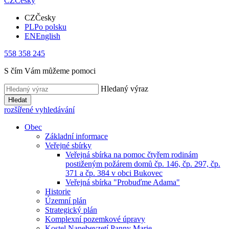
CZ
Česky
CZ
Česky
PL
Po polsku
EN
English
558 358 245
S čím Vám můžeme pomoci
Hledaný výraz
Hledat
rozšířené vyhledávání
Obec
Základní informace
Veřejné sbírky
Veřejná sbírka na pomoc čtyřem rodinám
postiženým požárem domů čp. 146, čp. 297, čp.
371 a čp. 384 v obci Bukovec
Veřejná sbírka "Probuďme Adama"
Historie
Územní plán
Strategický plán
Komplexní pozemkové úpravy
Kostel Nanebevzetí Panny Marie