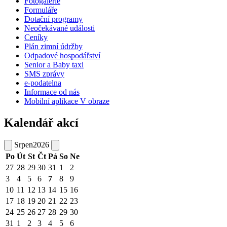
Fotogalerie
Formuláře
Dotační programy
Neočekávané události
Ceníky
Plán zimní údržby
Odpadové hospodářství
Senior a Baby taxi
SMS zprávy
e-podatelna
Informace od nás
Mobilní aplikace V obraze
Kalendář akcí
Srpen
2026
Po
Út
St
Čt
Pá
So
Ne
27
28
29
30
31
1
2
3
4
5
6
7
8
9
10
11
12
13
14
15
16
17
18
19
20
21
22
23
24
25
26
27
28
29
30
31
1
2
3
4
5
6