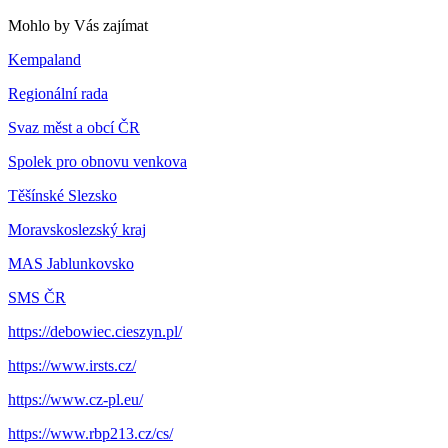
Mohlo by Vás zajímat
Kempaland
Regionální rada
Svaz měst a obcí ČR
Spolek pro obnovu venkova
Těšínské Slezsko
Moravskoslezský kraj
MAS Jablunkovsko
SMS ČR
https://debowiec.cieszyn.pl/
https://www.irsts.cz/
https://www.cz-pl.eu/
https://www.rbp213.cz/cs/