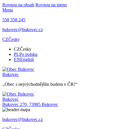
Rovnou na obsah
Rovnou na menu
Menu
558 358 245
bukovec@bukovec.cz
CZ
Česky
CZ
Česky
PL
Po polsku
EN
English
Bukovec
,,Obec s nejvýchodnějším bodem v ČR!‘‘
Bukovec
Bukovec 270, 73985 Bukovec
bukovec@bukovec.cz