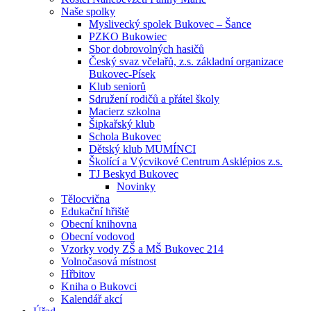
Naše spolky
Myslivecký spolek Bukovec – Šance
PZKO Bukowiec
Sbor dobrovolných hasičů
Český svaz včelařů, z.s. základní organizace
Bukovec-Písek
Klub seniorů
Sdružení rodičů a přátel školy
Macierz szkolna
Šipkařský klub
Schola Bukovec
Dětský klub MUMÍNCI
Školící a Výcvikové Centrum Asklépios z.s.
TJ Beskyd Bukovec
Novinky
Tělocvična
Edukační hřiště
Obecní knihovna
Obecní vodovod
Vzorky vody ZŠ a MŠ Bukovec 214
Volnočasová místnost
Hřbitov
Kniha o Bukovci
Kalendář akcí