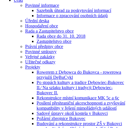
Úřad
Povinné informace
Sazebník úhrad za poskytování informací
Informace o zpracování osobních údajů
Úřední deska
Hospodaření obce
Rada a Zastupitelstvo obce
Rada obce do 31. 10. 2018
Zastupitelstvo obce
Právní předpisy obce
Povinné smlouvy
Veřejné zakázky
Užitečné odkazy
Projekty
Rowerem z Dębowca do Bukovca - rowerowa
przyjaźń DęBuCykl
Po stopách kultury a tradice Dębowiec-Bukovec
II.⁄ Na szlaku kultury i tradycji Dębowiec-
Bukovec II.
Rekonstrukce místní komunikace MK 5c a 6c
Posílení přeshraniční akceschopnosti a zvyšování
kompatibility v řešení mimořádných událostí
Sadové úpravy okolí kostela v Bukovci
Požární zbrojnice Bukovec
Budování a rekonstrukce prostor ZŠ v Bukovci