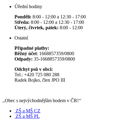
Úřední hodiny
Pondělí:
8:00 - 12:00 a 12:30 - 17:00
Středa:
8:00 - 12:00 a 12:30 - 17:00
Úterý, čtvrtek, pátek:
8:00 - 12:00
Ostatní
Případné platby:
Běžný účet
: 1668857359/0800
Odpady:
35-1668857359/0800
Odchyt psů v obci:
Tel.: +420 725 080 288
Radek Bojko, člen JPO III
,,Obec s nejvýchodnějším bodem v ČR!‘‘
ZŠ a MŠ CZ
ZŠ a MŠ PL