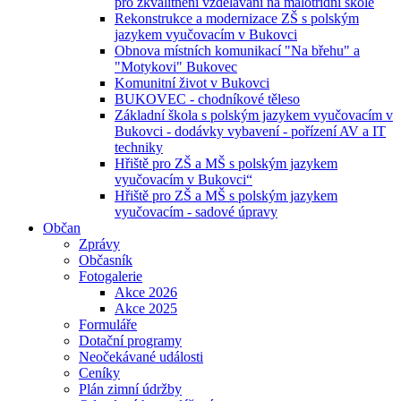
pro zkvalitnění vzdělávání na malotřídní škole
Rekonstrukce a modernizace ZŠ s polským
jazykem vyučovacím v Bukovci
Obnova místních komunikací "Na břehu" a
"Motykovi" Bukovec
Komunitní život v Bukovci
BUKOVEC - chodníkové těleso
Základní škola s polským jazykem vyučovacím v
Bukovci - dodávky vybavení - pořízení AV a IT
techniky
Hřiště pro ZŠ a MŠ s polským jazykem
vyučovacím v Bukovci“
Hřiště pro ZŠ a MŠ s polským jazykem
vyučovacím - sadové úpravy
Občan
Zprávy
Občasník
Fotogalerie
Akce 2026
Akce 2025
Formuláře
Dotační programy
Neočekávané události
Ceníky
Plán zimní údržby