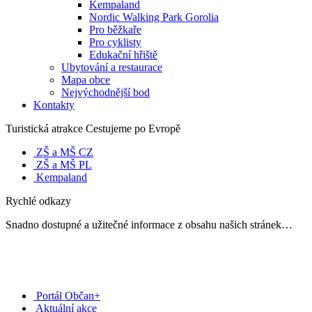
Kempaland
Nordic Walking Park Gorolia
Pro běžkaře
Pro cyklisty
Edukační hřiště
Ubytování a restaurace
Mapa obce
Nejvýchodnější bod
Kontakty
Turistická atrakce Cestujeme po Evropě
ZŠ a MŠ CZ
ZŠ a MŠ PL
Kempaland
Rychlé odkazy
Snadno dostupné a užitečné informace z obsahu našich stránek…
Portál Občan+
Aktuální akce