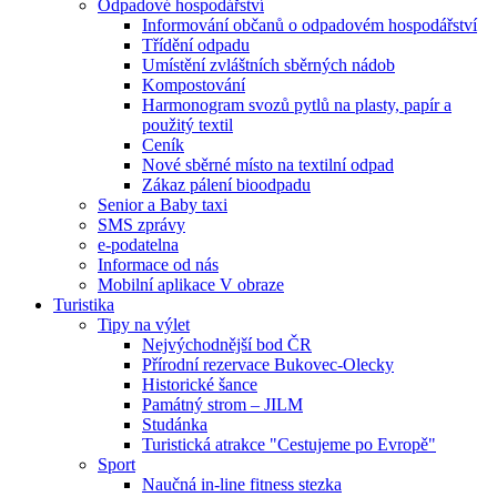
Odpadové hospodářství
Informování občanů o odpadovém hospodářství
Třídění odpadu
Umístění zvláštních sběrných nádob
Kompostování
Harmonogram svozů pytlů na plasty, papír a
použitý textil
Ceník
Nové sběrné místo na textilní odpad
Zákaz pálení bioodpadu
Senior a Baby taxi
SMS zprávy
e-podatelna
Informace od nás
Mobilní aplikace V obraze
Turistika
Tipy na výlet
Nejvýchodnější bod ČR
Přírodní rezervace Bukovec-Olecky
Historické šance
Památný strom – JILM
Studánka
Turistická atrakce "Cestujeme po Evropě"
Sport
Naučná in-line fitness stezka