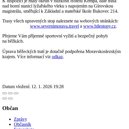
K dispozici je malý okruh v blízkosti Hotelu Kempa, dále trasa
nad horní stanicí lyžařského vleku s napojením na Gírovskou
magistrálu, směřující k Základní a mateřské škole Bukovec 214.
Trasy všech upravených stop naleznete na webových stránkách:
www.severnimorava.travel
a
www.bilestopy.cz
.
Přejeme Vám příjemné sportovní vyžití a bezpečný pohyb
na běžkách.
Úprava běžeckých tratí je dotačně podpořena Moravskoslezským
krajem. Více informací viz
odkaz
.
Datum vložení:
12. 1. 2026 19:28
Občan
Zprávy
Občasník