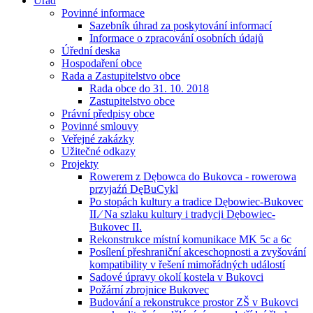
Úřad
Povinné informace
Sazebník úhrad za poskytování informací
Informace o zpracování osobních údajů
Úřední deska
Hospodaření obce
Rada a Zastupitelstvo obce
Rada obce do 31. 10. 2018
Zastupitelstvo obce
Právní předpisy obce
Povinné smlouvy
Veřejné zakázky
Užitečné odkazy
Projekty
Rowerem z Dębowca do Bukovca - rowerowa
przyjaźń DęBuCykl
Po stopách kultury a tradice Dębowiec-Bukovec
II.⁄ Na szlaku kultury i tradycji Dębowiec-
Bukovec II.
Rekonstrukce místní komunikace MK 5c a 6c
Posílení přeshraniční akceschopnosti a zvyšování
kompatibility v řešení mimořádných událostí
Sadové úpravy okolí kostela v Bukovci
Požární zbrojnice Bukovec
Budování a rekonstrukce prostor ZŠ v Bukovci