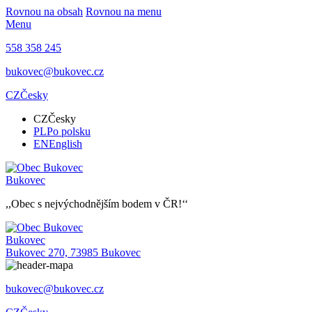
Rovnou na obsah
Rovnou na menu
Menu
558 358 245
bukovec@bukovec.cz
CZ
Česky
CZ
Česky
PL
Po polsku
EN
English
Bukovec
,,Obec s nejvýchodnějším bodem v ČR!‘‘
Bukovec
Bukovec 270, 73985 Bukovec
bukovec@bukovec.cz