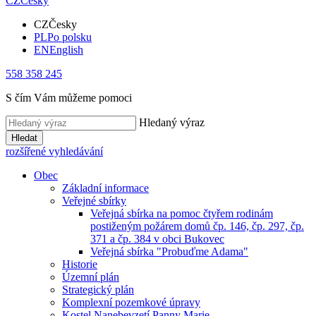
CZ
Česky
CZ
Česky
PL
Po polsku
EN
English
558 358 245
S čím Vám můžeme pomoci
Hledaný výraz
Hledat
rozšířené vyhledávání
Obec
Základní informace
Veřejné sbírky
Veřejná sbírka na pomoc čtyřem rodinám
postiženým požárem domů čp. 146, čp. 297, čp.
371 a čp. 384 v obci Bukovec
Veřejná sbírka "Probuďme Adama"
Historie
Územní plán
Strategický plán
Komplexní pozemkové úpravy
Kostel Nanebevzetí Panny Marie