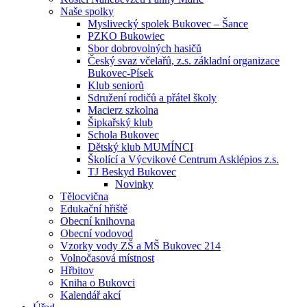
Naše spolky
Myslivecký spolek Bukovec – Šance
PZKO Bukowiec
Sbor dobrovolných hasičů
Český svaz včelařů, z.s. základní organizace
Bukovec-Písek
Klub seniorů
Sdružení rodičů a přátel školy
Macierz szkolna
Šipkařský klub
Schola Bukovec
Dětský klub MUMÍNCI
Školící a Výcvikové Centrum Asklépios z.s.
TJ Beskyd Bukovec
Novinky
Tělocvična
Edukační hřiště
Obecní knihovna
Obecní vodovod
Vzorky vody ZŠ a MŠ Bukovec 214
Volnočasová místnost
Hřbitov
Kniha o Bukovci
Kalendář akcí