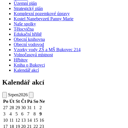
Územní plán
Strategický plán
Komplexní pozemkové úpravy
Kostel Nanebevzetí Panny Marie
Naše spolky
Tělocvična
Edukační hřiště
Obecní knihovna
Obecní vodovod
Vzorky vody ZŠ a MŠ Bukovec 214
Volnočasová místnost
Hřbitov
Kniha o Bukovci
Kalendář akcí
Kalendář akcí
Srpen
2026
Po
Út
St
Čt
Pá
So
Ne
27
28
29
30
31
1
2
3
4
5
6
7
8
9
10
11
12
13
14
15
16
17
18
19
20
21
22
23