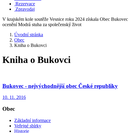
Rezervace
Zpravodaj
V krajském kole soutěže Vesnice roku 2024 získala Obec Bukovec
ocenění Modrá stuha za společenský život
Úvodní stránka
Obec
Kniha o Bukovci
Kniha o Bukovci
Bukovec - nejvýchodnější obec České republiky
10. 11. 2016
Obec
Základní informace
Veřejné sbírky
Historie