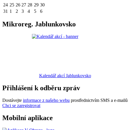
24
25
26
27
28
29
30
31
1
2
3
4
5
6
Mikroreg. Jablunkovsko
Kalendář akcí Jablunkovsko
Přihlášení k odběru zpráv
Dostávejte
informace z našeho webu
prostřednictvím SMS a e-mailů
Chci se zaregistrovat
Mobilní aplikace