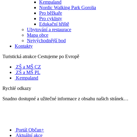
Kempaland
Nordic Walking Park Gorolia
Pro běžkaře
Pro cyklisty
Edukační hřiště
Ubytování a restaurace
Mapa obce
Nejvýchodnější bod
Kontakty
Turistická atrakce Cestujeme po Evropě
ZŠ a MŠ CZ
ZŠ a MŠ PL
Kempaland
Rychlé odkazy
Snadno dostupné a užitečné informace z obsahu našich stránek…
Portál Občan+
Aktuální akce