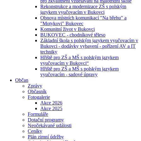
pro zkvalitnění vzdělávání na malotřídní škole
Rekonstrukce a modernizace ZŠ s polským
jazykem vyučovacím v Bukovci
Obnova místních komunikací "Na břehu" a
"Motykovi" Bukovec
Komunitní život v Bukovci
BUKOVEC - chodníkové těleso
Základní škola s polským jazykem vyučovacím v
Bukovci - dodávky vybavení - pořízení AV a IT
techniky
Hřiště pro ZŠ a MŠ s polským jazykem
vyučovacím v Bukovci“
Hřiště pro ZŠ a MŠ s polským jazykem
vyučovacím - sadové úpravy
Občan
Zprávy
Občasník
Fotogalerie
Akce 2026
Akce 2025
Formuláře
Dotační programy
Neočekávané události
Ceníky
Plán zimní údržby