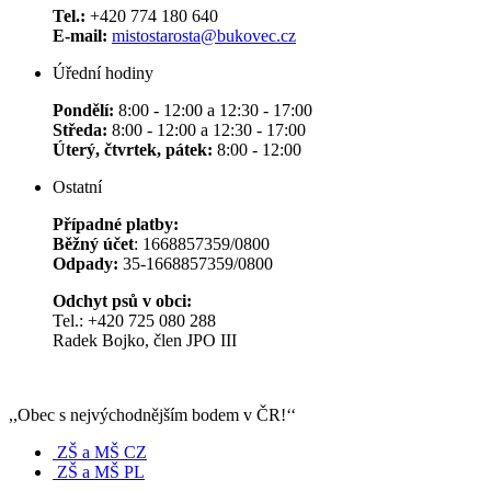
Tel.:
+420 774 180 640
E-mail:
mistostarosta@bukovec.cz
Úřední hodiny
Pondělí:
8:00 - 12:00 a 12:30 - 17:00
Středa:
8:00 - 12:00 a 12:30 - 17:00
Úterý, čtvrtek, pátek:
8:00 - 12:00
Ostatní
Případné platby:
Běžný účet
: 1668857359/0800
Odpady:
35-1668857359/0800
Odchyt psů v obci:
Tel.: +420 725 080 288
Radek Bojko, člen JPO III
,,Obec s nejvýchodnějším bodem v ČR!‘‘
ZŠ a MŠ CZ
ZŠ a MŠ PL