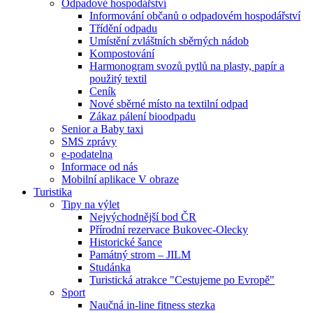
Odpadové hospodářství
Informování občanů o odpadovém hospodářství
Třídění odpadu
Umístění zvláštních sběrných nádob
Kompostování
Harmonogram svozů pytlů na plasty, papír a
použitý textil
Ceník
Nové sběrné místo na textilní odpad
Zákaz pálení bioodpadu
Senior a Baby taxi
SMS zprávy
e-podatelna
Informace od nás
Mobilní aplikace V obraze
Turistika
Tipy na výlet
Nejvýchodnější bod ČR
Přírodní rezervace Bukovec-Olecky
Historické šance
Památný strom – JILM
Studánka
Turistická atrakce "Cestujeme po Evropě"
Sport
Naučná in-line fitness stezka