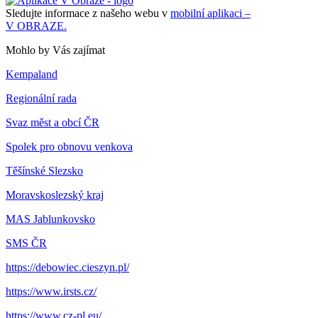
Sledujte informace z našeho webu v
mobilní aplikaci –
V OBRAZE.
Mohlo by Vás zajímat
Kempaland
Regionální rada
Svaz měst a obcí ČR
Spolek pro obnovu venkova
Těšínské Slezsko
Moravskoslezský kraj
MAS Jablunkovsko
SMS ČR
https://debowiec.cieszyn.pl/
https://www.irsts.cz/
https://www.cz-pl.eu/