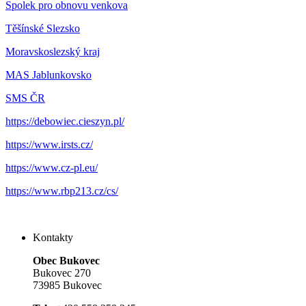
Spolek pro obnovu venkova
Těšínské Slezsko
Moravskoslezský kraj
MAS Jablunkovsko
SMS ČR
https://debowiec.cieszyn.pl/
https://www.irsts.cz/
https://www.cz-pl.eu/
https://www.rbp213.cz/cs/
Kontakty
Obec Bukovec
Bukovec 270
73985 Bukovec