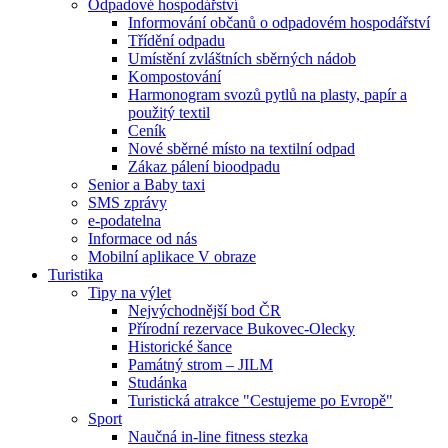
Odpadové hospodářství
Informování občanů o odpadovém hospodářství
Třídění odpadu
Umístění zvláštních sběrných nádob
Kompostování
Harmonogram svozů pytlů na plasty, papír a
použitý textil
Ceník
Nové sběrné místo na textilní odpad
Zákaz pálení bioodpadu
Senior a Baby taxi
SMS zprávy
e-podatelna
Informace od nás
Mobilní aplikace V obraze
Turistika
Tipy na výlet
Nejvýchodnější bod ČR
Přírodní rezervace Bukovec-Olecky
Historické šance
Památný strom – JILM
Studánka
Turistická atrakce "Cestujeme po Evropě"
Sport
Naučná in-line fitness stezka