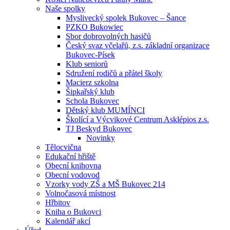
Naše spolky
Myslivecký spolek Bukovec – Šance
PZKO Bukowiec
Sbor dobrovolných hasičů
Český svaz včelařů, z.s. základní organizace
Bukovec-Písek
Klub seniorů
Sdružení rodičů a přátel školy
Macierz szkolna
Šipkařský klub
Schola Bukovec
Dětský klub MUMÍNCI
Školící a Výcvikové Centrum Asklépios z.s.
TJ Beskyd Bukovec
Novinky
Tělocvična
Edukační hřiště
Obecní knihovna
Obecní vodovod
Vzorky vody ZŠ a MŠ Bukovec 214
Volnočasová místnost
Hřbitov
Kniha o Bukovci
Kalendář akcí