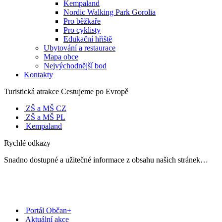
Kempaland
Nordic Walking Park Gorolia
Pro běžkaře
Pro cyklisty
Edukační hřiště
Ubytování a restaurace
Mapa obce
Nejvýchodnější bod
Kontakty
Turistická atrakce Cestujeme po Evropě
ZŠ a MŠ CZ
ZŠ a MŠ PL
Kempaland
Rychlé odkazy
Snadno dostupné a užitečné informace z obsahu našich stránek…
Portál Občan+
Aktuální akce