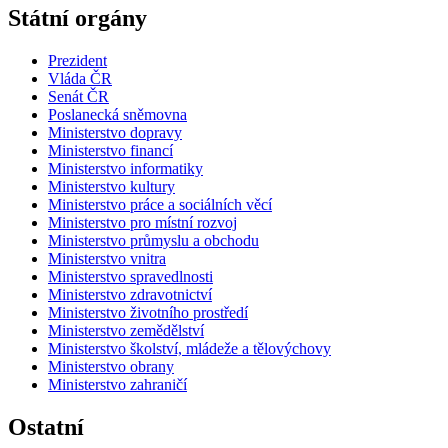
Státní orgány
Prezident
Vláda ČR
Senát ČR
Poslanecká sněmovna
Ministerstvo dopravy
Ministerstvo financí
Ministerstvo informatiky
Ministerstvo kultury
Ministerstvo práce a sociálních věcí
Ministerstvo pro místní rozvoj
Ministerstvo průmyslu a obchodu
Ministerstvo vnitra
Ministerstvo spravedlnosti
Ministerstvo zdravotnictví
Ministerstvo životního prostředí
Ministerstvo zemědělství
Ministerstvo školství, mládeže a tělovýchovy
Ministerstvo obrany
Ministerstvo zahraničí
Ostatní