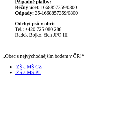
Případné platby:
Běžný účet
: 1668857359/0800
Odpady:
35-1668857359/0800
Odchyt psů v obci:
Tel.: +420 725 080 288
Radek Bojko, člen JPO III
,,Obec s nejvýchodnějším bodem v ČR!‘‘
ZŠ a MŠ CZ
ZŠ a MŠ PL