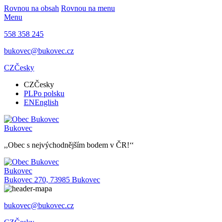
Rovnou na obsah
Rovnou na menu
Menu
558 358 245
bukovec@bukovec.cz
CZ
Česky
CZ
Česky
PL
Po polsku
EN
English
Bukovec
,,Obec s nejvýchodnějším bodem v ČR!‘‘
Bukovec
Bukovec 270, 73985 Bukovec
bukovec@bukovec.cz