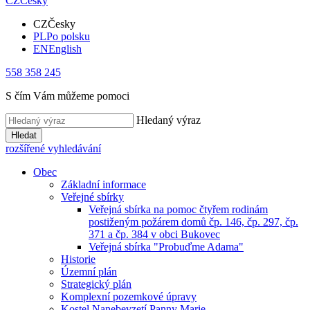
CZ
Česky
CZ
Česky
PL
Po polsku
EN
English
558 358 245
S čím Vám můžeme pomoci
Hledaný výraz
Hledat
rozšířené vyhledávání
Obec
Základní informace
Veřejné sbírky
Veřejná sbírka na pomoc čtyřem rodinám
postiženým požárem domů čp. 146, čp. 297, čp.
371 a čp. 384 v obci Bukovec
Veřejná sbírka "Probuďme Adama"
Historie
Územní plán
Strategický plán
Komplexní pozemkové úpravy
Kostel Nanebevzetí Panny Marie