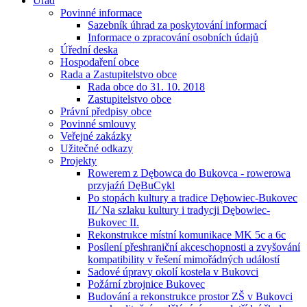
Úřad
Povinné informace
Sazebník úhrad za poskytování informací
Informace o zpracování osobních údajů
Úřední deska
Hospodaření obce
Rada a Zastupitelstvo obce
Rada obce do 31. 10. 2018
Zastupitelstvo obce
Právní předpisy obce
Povinné smlouvy
Veřejné zakázky
Užitečné odkazy
Projekty
Rowerem z Dębowca do Bukovca - rowerowa
przyjaźń DęBuCykl
Po stopách kultury a tradice Dębowiec-Bukovec
II.⁄ Na szlaku kultury i tradycji Dębowiec-
Bukovec II.
Rekonstrukce místní komunikace MK 5c a 6c
Posílení přeshraniční akceschopnosti a zvyšování
kompatibility v řešení mimořádných událostí
Sadové úpravy okolí kostela v Bukovci
Požární zbrojnice Bukovec
Budování a rekonstrukce prostor ZŠ v Bukovci