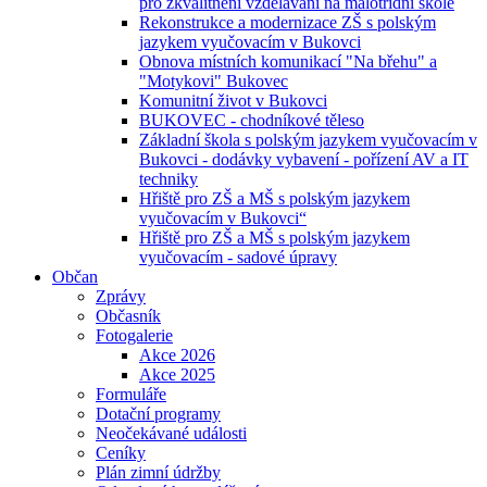
pro zkvalitnění vzdělávání na malotřídní škole
Rekonstrukce a modernizace ZŠ s polským
jazykem vyučovacím v Bukovci
Obnova místních komunikací "Na břehu" a
"Motykovi" Bukovec
Komunitní život v Bukovci
BUKOVEC - chodníkové těleso
Základní škola s polským jazykem vyučovacím v
Bukovci - dodávky vybavení - pořízení AV a IT
techniky
Hřiště pro ZŠ a MŠ s polským jazykem
vyučovacím v Bukovci“
Hřiště pro ZŠ a MŠ s polským jazykem
vyučovacím - sadové úpravy
Občan
Zprávy
Občasník
Fotogalerie
Akce 2026
Akce 2025
Formuláře
Dotační programy
Neočekávané události
Ceníky
Plán zimní údržby