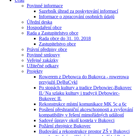
Úřad
Povinné informace
Sazebník úhrad za poskytování informací
Informace o zpracování osobních údajů
Úřední deska
Hospodaření obce
Rada a Zastupitelstvo obce
Rada obce do 31. 10. 2018
Zastupitelstvo obce
Právní předpisy obce
Povinné smlouvy
Veřejné zakázky
Užitečné odkazy
Projekty
Rowerem z Dębowca do Bukovca - rowerowa
przyjaźń DęBuCykl
Po stopách kultury a tradice Dębowiec-Bukovec
II.⁄ Na szlaku kultury i tradycji Dębowiec-
Bukovec II.
Rekonstrukce místní komunikace MK 5c a 6c
Posílení přeshraniční akceschopnosti a zvyšování
kompatibility v řešení mimořádných událostí
Sadové úpravy okolí kostela v Bukovci
Požární zbrojnice Bukovec
Budování a rekonstrukce prostor ZŠ v Bukovci