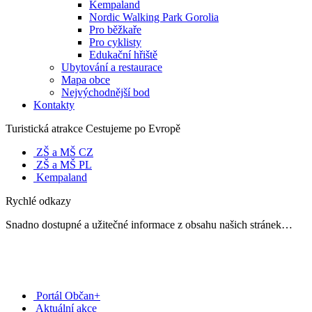
Kempaland
Nordic Walking Park Gorolia
Pro běžkaře
Pro cyklisty
Edukační hřiště
Ubytování a restaurace
Mapa obce
Nejvýchodnější bod
Kontakty
Turistická atrakce Cestujeme po Evropě
ZŠ a MŠ CZ
ZŠ a MŠ PL
Kempaland
Rychlé odkazy
Snadno dostupné a užitečné informace z obsahu našich stránek…
Portál Občan+
Aktuální akce