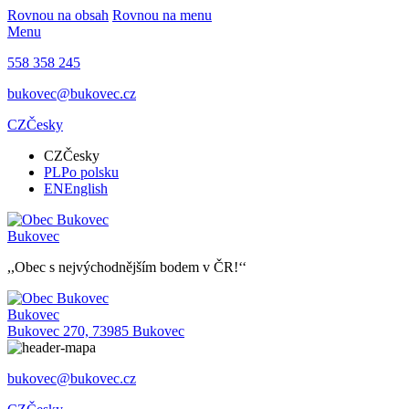
Rovnou na obsah
Rovnou na menu
Menu
558 358 245
bukovec@bukovec.cz
CZ
Česky
CZ
Česky
PL
Po polsku
EN
English
Bukovec
,,Obec s nejvýchodnějším bodem v ČR!‘‘
Bukovec
Bukovec 270, 73985 Bukovec
bukovec@bukovec.cz