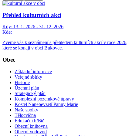
Přehled kulturních akcí
Kdy:
13. 1. 2026 - 31. 12. 2026
Kde:
Zveme vás k seznámení s přehledem kulturních akcí v roce 2026,
které se konají v obci Bukovec.
Obec
Základní informace
Veřejné sbírky
Historie
Územní plán
Strategický plán
Komplexní pozemkové úpravy
Kostel Nanebevzetí Panny Marie
Naše spolky
Tělocvična
Edukační hřiště
Obecní knihovna
Obecní vodovod