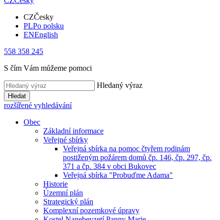
CZ
Česky
CZ
Česky
PL
Po polsku
EN
English
558 358 245
S čím Vám můžeme pomoci
Hledaný výraz
Hledat
rozšířené vyhledávání
Obec
Základní informace
Veřejné sbírky
Veřejná sbírka na pomoc čtyřem rodinám
postiženým požárem domů čp. 146, čp. 297, čp.
371 a čp. 384 v obci Bukovec
Veřejná sbírka "Probuďme Adama"
Historie
Územní plán
Strategický plán
Komplexní pozemkové úpravy
Kostel Nanebevzetí Panny Marie