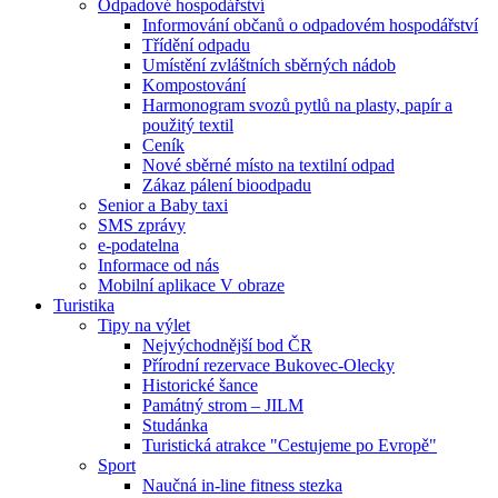
Odpadové hospodářství
Informování občanů o odpadovém hospodářství
Třídění odpadu
Umístění zvláštních sběrných nádob
Kompostování
Harmonogram svozů pytlů na plasty, papír a
použitý textil
Ceník
Nové sběrné místo na textilní odpad
Zákaz pálení bioodpadu
Senior a Baby taxi
SMS zprávy
e-podatelna
Informace od nás
Mobilní aplikace V obraze
Turistika
Tipy na výlet
Nejvýchodnější bod ČR
Přírodní rezervace Bukovec-Olecky
Historické šance
Památný strom – JILM
Studánka
Turistická atrakce "Cestujeme po Evropě"
Sport
Naučná in-line fitness stezka