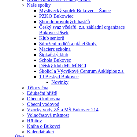
Naše spolky
Myslivecký spolek Bukovec – Šance
PZKO Bukowiec
Sbor dobrovolných hasičů
Český svaz včelařů, z.s. základní organizace
Bukovec-Písek
Klub seniorů
Sdružení rodičů a přátel školy
Macierz szkolna
Šipkařský klub
Schola Bukovec
Dětský klub MUMÍNCI
Školící a Výcvikové Centrum Asklépios z.s.
TJ Beskyd Bukovec
Novinky
Tělocvična
Edukační hřiště
Obecní knihovna
Obecní vodovod
Vzorky vody ZŠ a MŠ Bukovec 214
Volnočasová místnost
Hřbitov
Kniha o Bukovci
Kalendář akcí