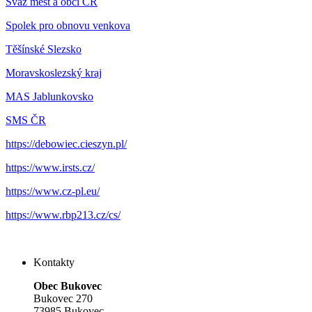
Svaz měst a obcí ČR
Spolek pro obnovu venkova
Těšínské Slezsko
Moravskoslezský kraj
MAS Jablunkovsko
SMS ČR
https://debowiec.cieszyn.pl/
https://www.irsts.cz/
https://www.cz-pl.eu/
https://www.rbp213.cz/cs/
Kontakty
Obec Bukovec
Bukovec 270
73985 Bukovec