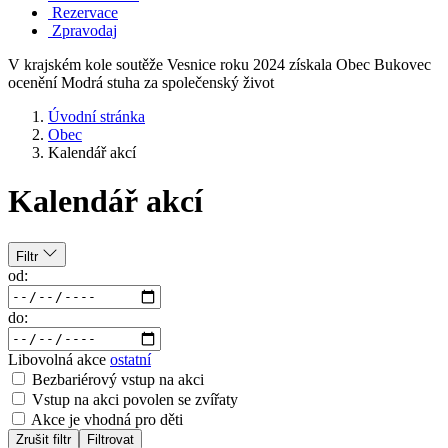
Rezervace
Zpravodaj
V krajském kole soutěže Vesnice roku 2024 získala Obec Bukovec
ocenění Modrá stuha za společenský život
Úvodní stránka
Obec
Kalendář akcí
Kalendář akcí
Filtr
od:
do:
Libovolná akce
ostatní
Bezbariérový vstup na akci
Vstup na akci povolen se zvířaty
Akce je vhodná pro děti
Zrušit filtr
Filtrovat