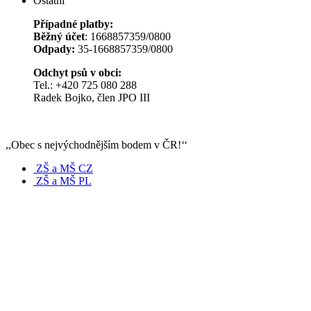
Ostatní
Případné platby:
Běžný účet
: 1668857359/0800
Odpady:
35-1668857359/0800
Odchyt psů v obci:
Tel.: +420 725 080 288
Radek Bojko, člen JPO III
,,Obec s nejvýchodnějším bodem v ČR!‘‘
ZŠ a MŠ CZ
ZŠ a MŠ PL