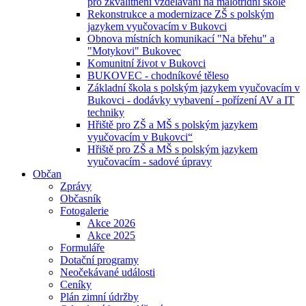
pro zkvalitnění vzdělávání na malotřídní škole
Rekonstrukce a modernizace ZŠ s polským
jazykem vyučovacím v Bukovci
Obnova místních komunikací "Na břehu" a
"Motykovi" Bukovec
Komunitní život v Bukovci
BUKOVEC - chodníkové těleso
Základní škola s polským jazykem vyučovacím v
Bukovci - dodávky vybavení - pořízení AV a IT
techniky
Hřiště pro ZŠ a MŠ s polským jazykem
vyučovacím v Bukovci“
Hřiště pro ZŠ a MŠ s polským jazykem
vyučovacím - sadové úpravy
Občan
Zprávy
Občasník
Fotogalerie
Akce 2026
Akce 2025
Formuláře
Dotační programy
Neočekávané události
Ceníky
Plán zimní údržby