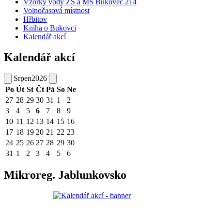
Vzorky vody ZŠ a MŠ Bukovec 214
Volnočasová místnost
Hřbitov
Kniha o Bukovci
Kalendář akcí
Kalendář akcí
Srpen
2026
Po
Út
St
Čt
Pá
So
Ne
27
28
29
30
31
1
2
3
4
5
6
7
8
9
10
11
12
13
14
15
16
17
18
19
20
21
22
23
24
25
26
27
28
29
30
31
1
2
3
4
5
6
Mikroreg. Jablunkovsko