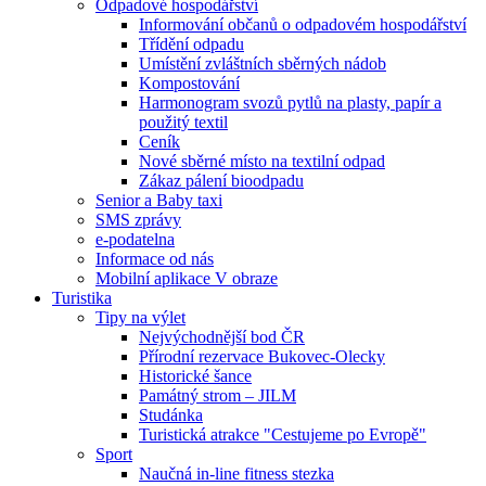
Odpadové hospodářství
Informování občanů o odpadovém hospodářství
Třídění odpadu
Umístění zvláštních sběrných nádob
Kompostování
Harmonogram svozů pytlů na plasty, papír a
použitý textil
Ceník
Nové sběrné místo na textilní odpad
Zákaz pálení bioodpadu
Senior a Baby taxi
SMS zprávy
e-podatelna
Informace od nás
Mobilní aplikace V obraze
Turistika
Tipy na výlet
Nejvýchodnější bod ČR
Přírodní rezervace Bukovec-Olecky
Historické šance
Památný strom – JILM
Studánka
Turistická atrakce "Cestujeme po Evropě"
Sport
Naučná in-line fitness stezka