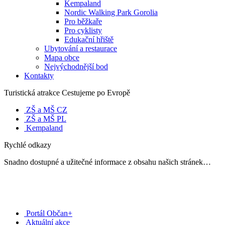
Kempaland
Nordic Walking Park Gorolia
Pro běžkaře
Pro cyklisty
Edukační hřiště
Ubytování a restaurace
Mapa obce
Nejvýchodnější bod
Kontakty
Turistická atrakce Cestujeme po Evropě
ZŠ a MŠ CZ
ZŠ a MŠ PL
Kempaland
Rychlé odkazy
Snadno dostupné a užitečné informace z obsahu našich stránek…
Portál Občan+
Aktuální akce