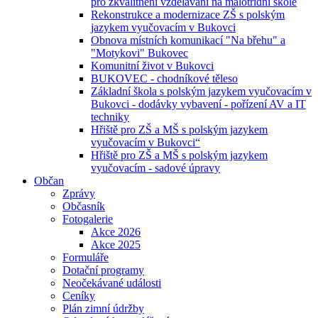
pro zkvalitnění vzdělávání na malotřídní škole
Rekonstrukce a modernizace ZŠ s polským
jazykem vyučovacím v Bukovci
Obnova místních komunikací "Na břehu" a
"Motykovi" Bukovec
Komunitní život v Bukovci
BUKOVEC - chodníkové těleso
Základní škola s polským jazykem vyučovacím v
Bukovci - dodávky vybavení - pořízení AV a IT
techniky
Hřiště pro ZŠ a MŠ s polským jazykem
vyučovacím v Bukovci“
Hřiště pro ZŠ a MŠ s polským jazykem
vyučovacím - sadové úpravy
Občan
Zprávy
Občasník
Fotogalerie
Akce 2026
Akce 2025
Formuláře
Dotační programy
Neočekávané události
Ceníky
Plán zimní údržby