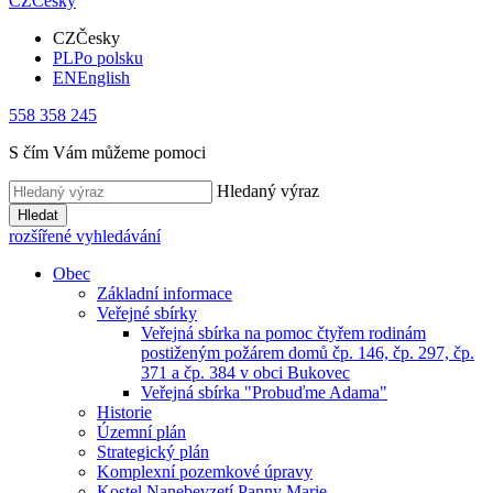
CZ
Česky
CZ
Česky
PL
Po polsku
EN
English
558 358 245
S čím Vám můžeme pomoci
Hledaný výraz
Hledat
rozšířené vyhledávání
Obec
Základní informace
Veřejné sbírky
Veřejná sbírka na pomoc čtyřem rodinám
postiženým požárem domů čp. 146, čp. 297, čp.
371 a čp. 384 v obci Bukovec
Veřejná sbírka "Probuďme Adama"
Historie
Územní plán
Strategický plán
Komplexní pozemkové úpravy
Kostel Nanebevzetí Panny Marie