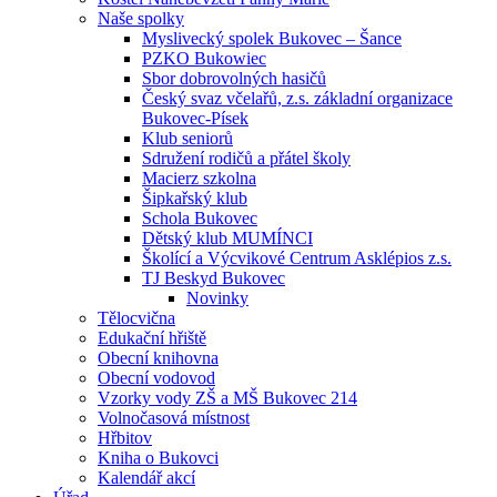
Naše spolky
Myslivecký spolek Bukovec – Šance
PZKO Bukowiec
Sbor dobrovolných hasičů
Český svaz včelařů, z.s. základní organizace
Bukovec-Písek
Klub seniorů
Sdružení rodičů a přátel školy
Macierz szkolna
Šipkařský klub
Schola Bukovec
Dětský klub MUMÍNCI
Školící a Výcvikové Centrum Asklépios z.s.
TJ Beskyd Bukovec
Novinky
Tělocvična
Edukační hřiště
Obecní knihovna
Obecní vodovod
Vzorky vody ZŠ a MŠ Bukovec 214
Volnočasová místnost
Hřbitov
Kniha o Bukovci
Kalendář akcí