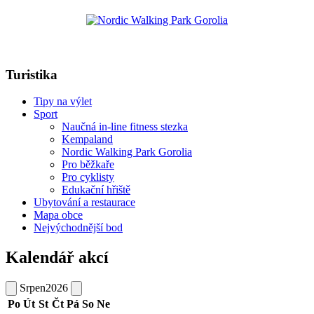
Turistika
Tipy na výlet
Sport
Naučná in-line fitness stezka
Kempaland
Nordic Walking Park Gorolia
Pro běžkaře
Pro cyklisty
Edukační hřiště
Ubytování a restaurace
Mapa obce
Nejvýchodnější bod
Kalendář akcí
Srpen
2026
Po
Út
St
Čt
Pá
So
Ne