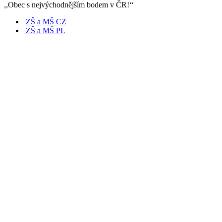
,,Obec s nejvýchodnějším bodem v ČR!‘‘
ZŠ a MŠ CZ
ZŠ a MŠ PL