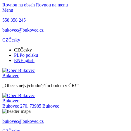
Rovnou na obsah
Rovnou na menu
Menu
558 358 245
bukovec@bukovec.cz
CZ
Česky
CZ
Česky
PL
Po polsku
EN
English
Bukovec
,,Obec s nejvýchodnějším bodem v ČR!‘‘
Bukovec
Bukovec 270, 73985 Bukovec
bukovec@bukovec.cz