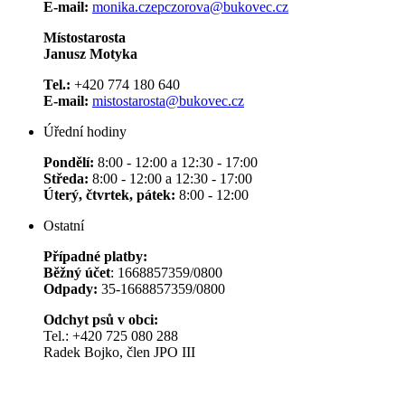
E-mail:
monika.czepczorova@bukovec.cz
Místostarosta
Janusz Motyka
Tel.:
+420 774 180 640
E-mail:
mistostarosta@bukovec.cz
Úřední hodiny
Pondělí:
8:00 - 12:00 a 12:30 - 17:00
Středa:
8:00 - 12:00 a 12:30 - 17:00
Úterý, čtvrtek, pátek:
8:00 - 12:00
Ostatní
Případné platby:
Běžný účet
: 1668857359/0800
Odpady:
35-1668857359/0800
Odchyt psů v obci:
Tel.: +420 725 080 288
Radek Bojko, člen JPO III