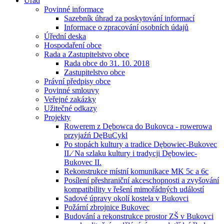
Úřad
Povinné informace
Sazebník úhrad za poskytování informací
Informace o zpracování osobních údajů
Úřední deska
Hospodaření obce
Rada a Zastupitelstvo obce
Rada obce do 31. 10. 2018
Zastupitelstvo obce
Právní předpisy obce
Povinné smlouvy
Veřejné zakázky
Užitečné odkazy
Projekty
Rowerem z Dębowca do Bukovca - rowerowa
przyjaźń DęBuCykl
Po stopách kultury a tradice Dębowiec-Bukovec
II.⁄ Na szlaku kultury i tradycji Dębowiec-
Bukovec II.
Rekonstrukce místní komunikace MK 5c a 6c
Posílení přeshraniční akceschopnosti a zvyšování
kompatibility v řešení mimořádných událostí
Sadové úpravy okolí kostela v Bukovci
Požární zbrojnice Bukovec
Budování a rekonstrukce prostor ZŠ v Bukovci