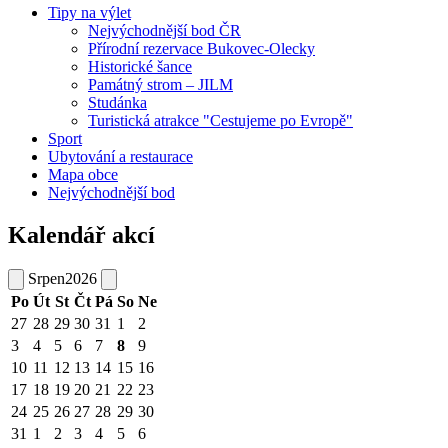
Tipy na výlet
Nejvýchodnější bod ČR
Přírodní rezervace Bukovec-Olecky
Historické šance
Památný strom – JILM
Studánka
Turistická atrakce "Cestujeme po Evropě"
Sport
Ubytování a restaurace
Mapa obce
Nejvýchodnější bod
Kalendář akcí
Srpen
2026
Po
Út
St
Čt
Pá
So
Ne
27
28
29
30
31
1
2
3
4
5
6
7
8
9
10
11
12
13
14
15
16
17
18
19
20
21
22
23
24
25
26
27
28
29
30
31
1
2
3
4
5
6