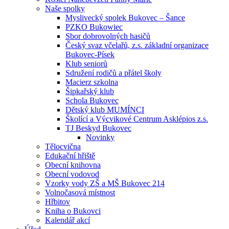
Naše spolky
Myslivecký spolek Bukovec – Šance
PZKO Bukowiec
Sbor dobrovolných hasičů
Český svaz včelařů, z.s. základní organizace
Bukovec-Písek
Klub seniorů
Sdružení rodičů a přátel školy
Macierz szkolna
Šipkařský klub
Schola Bukovec
Dětský klub MUMÍNCI
Školící a Výcvikové Centrum Asklépios z.s.
TJ Beskyd Bukovec
Novinky
Tělocvična
Edukační hřiště
Obecní knihovna
Obecní vodovod
Vzorky vody ZŠ a MŠ Bukovec 214
Volnočasová místnost
Hřbitov
Kniha o Bukovci
Kalendář akcí