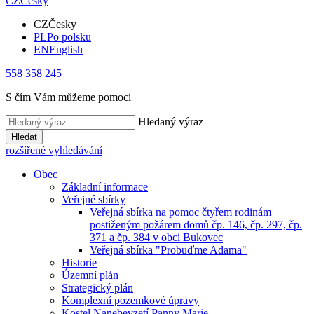
CZ
Česky
CZ
Česky
PL
Po polsku
EN
English
558 358 245
S čím Vám můžeme pomoci
Hledaný výraz
Hledat
rozšířené vyhledávání
Obec
Základní informace
Veřejné sbírky
Veřejná sbírka na pomoc čtyřem rodinám
postiženým požárem domů čp. 146, čp. 297, čp.
371 a čp. 384 v obci Bukovec
Veřejná sbírka "Probuďme Adama"
Historie
Územní plán
Strategický plán
Komplexní pozemkové úpravy
Kostel Nanebevzetí Panny Marie