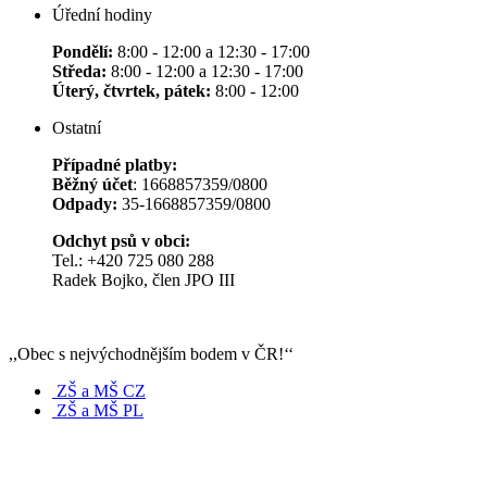
Úřední hodiny
Pondělí:
8:00 - 12:00 a 12:30 - 17:00
Středa:
8:00 - 12:00 a 12:30 - 17:00
Úterý, čtvrtek, pátek:
8:00 - 12:00
Ostatní
Případné platby:
Běžný účet
: 1668857359/0800
Odpady:
35-1668857359/0800
Odchyt psů v obci:
Tel.: +420 725 080 288
Radek Bojko, člen JPO III
,,Obec s nejvýchodnějším bodem v ČR!‘‘
ZŠ a MŠ CZ
ZŠ a MŠ PL