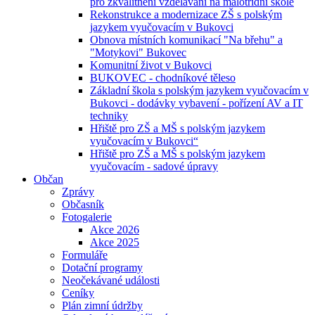
pro zkvalitnění vzdělávání na malotřídní škole
Rekonstrukce a modernizace ZŠ s polským
jazykem vyučovacím v Bukovci
Obnova místních komunikací "Na břehu" a
"Motykovi" Bukovec
Komunitní život v Bukovci
BUKOVEC - chodníkové těleso
Základní škola s polským jazykem vyučovacím v
Bukovci - dodávky vybavení - pořízení AV a IT
techniky
Hřiště pro ZŠ a MŠ s polským jazykem
vyučovacím v Bukovci“
Hřiště pro ZŠ a MŠ s polským jazykem
vyučovacím - sadové úpravy
Občan
Zprávy
Občasník
Fotogalerie
Akce 2026
Akce 2025
Formuláře
Dotační programy
Neočekávané události
Ceníky
Plán zimní údržby