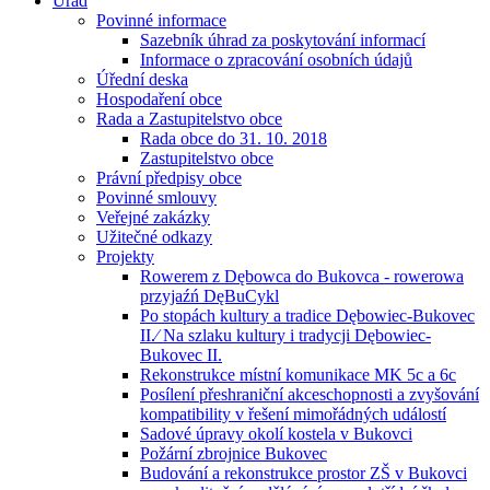
Úřad
Povinné informace
Sazebník úhrad za poskytování informací
Informace o zpracování osobních údajů
Úřední deska
Hospodaření obce
Rada a Zastupitelstvo obce
Rada obce do 31. 10. 2018
Zastupitelstvo obce
Právní předpisy obce
Povinné smlouvy
Veřejné zakázky
Užitečné odkazy
Projekty
Rowerem z Dębowca do Bukovca - rowerowa
przyjaźń DęBuCykl
Po stopách kultury a tradice Dębowiec-Bukovec
II.⁄ Na szlaku kultury i tradycji Dębowiec-
Bukovec II.
Rekonstrukce místní komunikace MK 5c a 6c
Posílení přeshraniční akceschopnosti a zvyšování
kompatibility v řešení mimořádných událostí
Sadové úpravy okolí kostela v Bukovci
Požární zbrojnice Bukovec
Budování a rekonstrukce prostor ZŠ v Bukovci