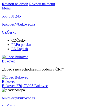
Rovnou na obsah
Rovnou na menu
Menu
558 358 245
bukovec@bukovec.cz
CZ
Česky
CZ
Česky
PL
Po polsku
EN
English
Bukovec
,,Obec s nejvýchodnějším bodem v ČR!‘‘
Bukovec
Bukovec 270, 73985 Bukovec
bukovec@bukovec.cz