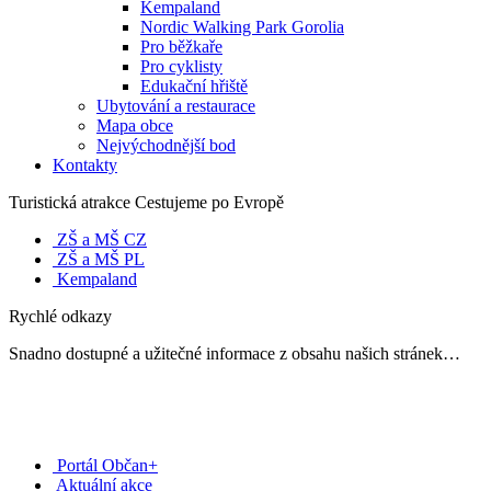
Kempaland
Nordic Walking Park Gorolia
Pro běžkaře
Pro cyklisty
Edukační hřiště
Ubytování a restaurace
Mapa obce
Nejvýchodnější bod
Kontakty
Turistická atrakce Cestujeme po Evropě
ZŠ a MŠ CZ
ZŠ a MŠ PL
Kempaland
Rychlé odkazy
Snadno dostupné a užitečné informace z obsahu našich stránek…
Portál Občan+
Aktuální akce