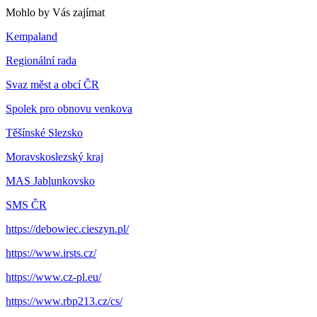
Mohlo by Vás zajímat
Kempaland
Regionální rada
Svaz měst a obcí ČR
Spolek pro obnovu venkova
Těšínské Slezsko
Moravskoslezský kraj
MAS Jablunkovsko
SMS ČR
https://debowiec.cieszyn.pl/
https://www.irsts.cz/
https://www.cz-pl.eu/
https://www.rbp213.cz/cs/