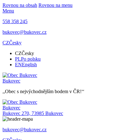
Rovnou na obsah
Rovnou na menu
Menu
558 358 245
bukovec@bukovec.cz
CZ
Česky
CZ
Česky
PL
Po polsku
EN
English
Bukovec
,,Obec s nejvýchodnějším bodem v ČR!‘‘
Bukovec
Bukovec 270, 73985 Bukovec
bukovec@bukovec.cz