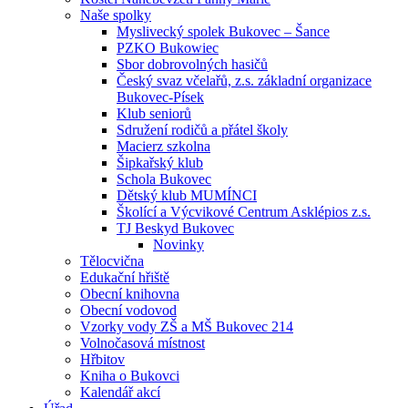
Naše spolky
Myslivecký spolek Bukovec – Šance
PZKO Bukowiec
Sbor dobrovolných hasičů
Český svaz včelařů, z.s. základní organizace
Bukovec-Písek
Klub seniorů
Sdružení rodičů a přátel školy
Macierz szkolna
Šipkařský klub
Schola Bukovec
Dětský klub MUMÍNCI
Školící a Výcvikové Centrum Asklépios z.s.
TJ Beskyd Bukovec
Novinky
Tělocvična
Edukační hřiště
Obecní knihovna
Obecní vodovod
Vzorky vody ZŠ a MŠ Bukovec 214
Volnočasová místnost
Hřbitov
Kniha o Bukovci
Kalendář akcí