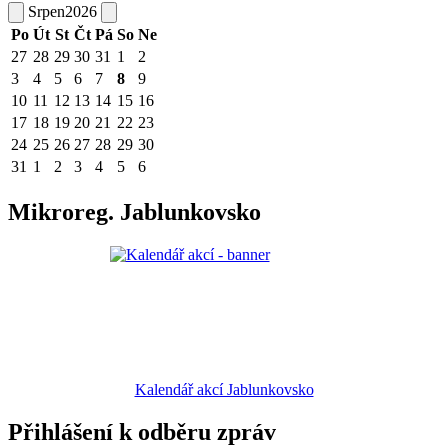
Srpen
2026
Po
Út
St
Čt
Pá
So
Ne
27
28
29
30
31
1
2
3
4
5
6
7
8
9
10
11
12
13
14
15
16
17
18
19
20
21
22
23
24
25
26
27
28
29
30
31
1
2
3
4
5
6
Mikroreg. Jablunkovsko
Kalendář akcí Jablunkovsko
Přihlášení k odběru zpráv