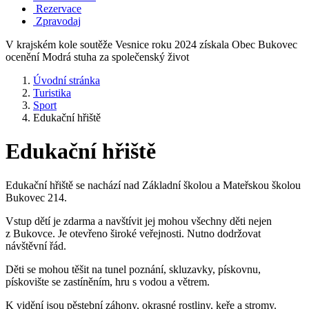
Rezervace
Zpravodaj
V krajském kole soutěže Vesnice roku 2024 získala Obec Bukovec
ocenění Modrá stuha za společenský život
Úvodní stránka
Turistika
Sport
Edukační hřiště
Edukační hřiště
Edukační hřiště se nachází nad Základní školou a Mateřskou školou
Bukovec 214.
Vstup dětí je zdarma a navštívit jej mohou všechny děti nejen
z Bukovce. Je otevřeno široké veřejnosti. Nutno dodržovat
návštěvní řád.
Děti se mohou těšit na tunel poznání, skluzavky, pískovnu,
pískovište se zastíněním, hru s vodou a větrem.
K vidění jsou pěstební záhony, okrasné rostliny, keře a stromy.