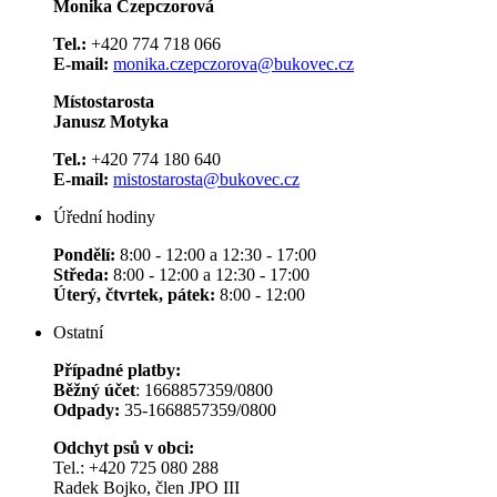
Monika Czepczorová
Tel.:
+420 774 718 066
E-mail:
monika.czepczorova@bukovec.cz
Místostarosta
Janusz Motyka
Tel.:
+420 774 180 640
E-mail:
mistostarosta@bukovec.cz
Úřední hodiny
Pondělí:
8:00 - 12:00 a 12:30 - 17:00
Středa:
8:00 - 12:00 a 12:30 - 17:00
Úterý, čtvrtek, pátek:
8:00 - 12:00
Ostatní
Případné platby:
Běžný účet
: 1668857359/0800
Odpady:
35-1668857359/0800
Odchyt psů v obci:
Tel.: +420 725 080 288
Radek Bojko, člen JPO III