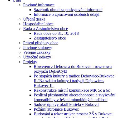
Úřad
Povinné informace
Sazebník úhrad za poskytování informací
Informace o zpracování osobních údajů
Úřední deska
Hospodaření obce
Rada a Zastupitelstvo obce
Rada obce do 31. 10. 2018
Zastupitelstvo obce
Právní předpisy obce
Povinné smlouvy
Veřejné zakázky
Užitečné odkazy
Projekty
Rowerem z Dębowca do Bukovca - rowerowa
przyjaźń DęBuCykl
Po stopách kultury a tradice Dębowiec-Bukovec
II.⁄ Na szlaku kultury i tradycji Dębowiec-
Bukovec II.
Rekonstrukce místní komunikace MK 5c a 6c
Posílení přeshraniční akceschopnosti a zvyšování
kompatibility v řešení mimořádných událostí
Sadové úpravy okolí kostela v Bukovci
Požární zbrojnice Bukovec
Budování a rekonstrukce prostor ZŠ v Bukovci