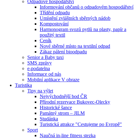
Odpadové hospodářství
Informování občanů o odpadovém hospodářství
Třídění odpadu
Umístění zvláštních sběrných nádob
Kompostování
Harmonogram svozů pytlů na plasty, papír a
použitý textil
Ceník
Nové sběrné místo na textilní odpad
Zákaz pálení bioodpadu
Senior a Baby taxi
SMS zprávy
e-podatelna
Informace od nás
Mobilní aplikace V obraze
Turistika
Tipy na výlet
Nejvýchodnější bod ČR
Přírodní rezervace Bukovec-Olecky
Historické šance
Památný strom – JILM
Studánka
Turistická atrakce "Cestujeme po Evropě"
Sport
Naučná in-line fitness stezka