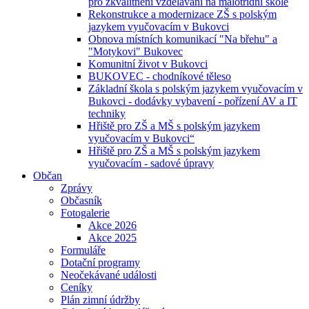
pro zkvalitnění vzdělávání na malotřídní škole
Rekonstrukce a modernizace ZŠ s polským
jazykem vyučovacím v Bukovci
Obnova místních komunikací "Na břehu" a
"Motykovi" Bukovec
Komunitní život v Bukovci
BUKOVEC - chodníkové těleso
Základní škola s polským jazykem vyučovacím v
Bukovci - dodávky vybavení - pořízení AV a IT
techniky
Hřiště pro ZŠ a MŠ s polským jazykem
vyučovacím v Bukovci“
Hřiště pro ZŠ a MŠ s polským jazykem
vyučovacím - sadové úpravy
Občan
Zprávy
Občasník
Fotogalerie
Akce 2026
Akce 2025
Formuláře
Dotační programy
Neočekávané události
Ceníky
Plán zimní údržby