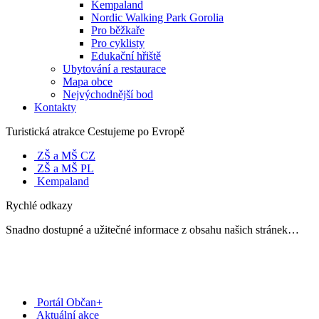
Kempaland
Nordic Walking Park Gorolia
Pro běžkaře
Pro cyklisty
Edukační hřiště
Ubytování a restaurace
Mapa obce
Nejvýchodnější bod
Kontakty
Turistická atrakce Cestujeme po Evropě
ZŠ a MŠ CZ
ZŠ a MŠ PL
Kempaland
Rychlé odkazy
Snadno dostupné a užitečné informace z obsahu našich stránek…
Portál Občan+
Aktuální akce