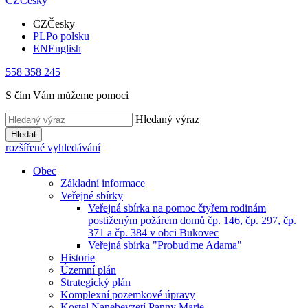
CZ
Česky
CZ
Česky
PL
Po polsku
EN
English
558 358 245
S čím Vám můžeme pomoci
Hledaný výraz
Hledat
rozšířené vyhledávání
Obec
Základní informace
Veřejné sbírky
Veřejná sbírka na pomoc čtyřem rodinám
postiženým požárem domů čp. 146, čp. 297, čp.
371 a čp. 384 v obci Bukovec
Veřejná sbírka "Probuďme Adama"
Historie
Územní plán
Strategický plán
Komplexní pozemkové úpravy
Kostel Nanebevzetí Panny Marie