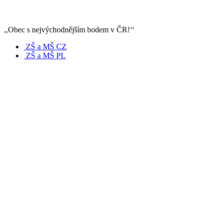
,,Obec s nejvýchodnějším bodem v ČR!‘‘
ZŠ a MŠ CZ
ZŠ a MŠ PL