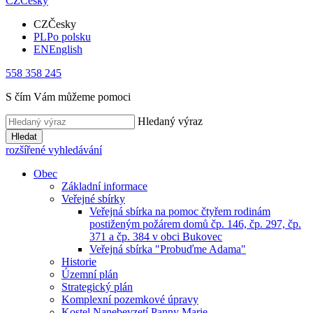
CZ
Česky
CZ
Česky
PL
Po polsku
EN
English
558 358 245
S čím Vám můžeme pomoci
Hledaný výraz
Hledat
rozšířené vyhledávání
Obec
Základní informace
Veřejné sbírky
Veřejná sbírka na pomoc čtyřem rodinám
postiženým požárem domů čp. 146, čp. 297, čp.
371 a čp. 384 v obci Bukovec
Veřejná sbírka "Probuďme Adama"
Historie
Územní plán
Strategický plán
Komplexní pozemkové úpravy
Kostel Nanebevzetí Panny Marie