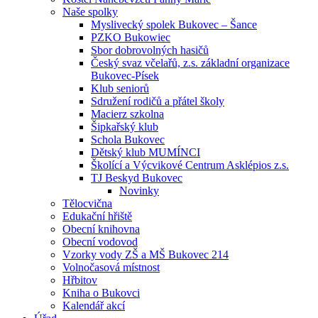
Naše spolky
Myslivecký spolek Bukovec – Šance
PZKO Bukowiec
Sbor dobrovolných hasičů
Český svaz včelařů, z.s. základní organizace
Bukovec-Písek
Klub seniorů
Sdružení rodičů a přátel školy
Macierz szkolna
Šipkařský klub
Schola Bukovec
Dětský klub MUMÍNCI
Školící a Výcvikové Centrum Asklépios z.s.
TJ Beskyd Bukovec
Novinky
Tělocvična
Edukační hřiště
Obecní knihovna
Obecní vodovod
Vzorky vody ZŠ a MŠ Bukovec 214
Volnočasová místnost
Hřbitov
Kniha o Bukovci
Kalendář akcí