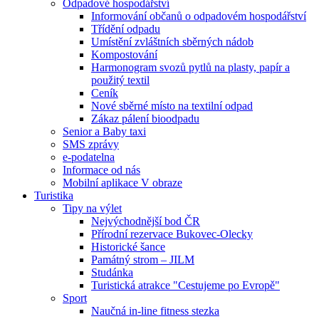
Odpadové hospodářství
Informování občanů o odpadovém hospodářství
Třídění odpadu
Umístění zvláštních sběrných nádob
Kompostování
Harmonogram svozů pytlů na plasty, papír a
použitý textil
Ceník
Nové sběrné místo na textilní odpad
Zákaz pálení bioodpadu
Senior a Baby taxi
SMS zprávy
e-podatelna
Informace od nás
Mobilní aplikace V obraze
Turistika
Tipy na výlet
Nejvýchodnější bod ČR
Přírodní rezervace Bukovec-Olecky
Historické šance
Památný strom – JILM
Studánka
Turistická atrakce "Cestujeme po Evropě"
Sport
Naučná in-line fitness stezka