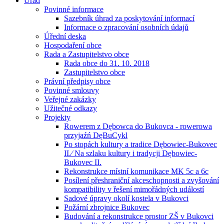
Úřad
Povinné informace
Sazebník úhrad za poskytování informací
Informace o zpracování osobních údajů
Úřední deska
Hospodaření obce
Rada a Zastupitelstvo obce
Rada obce do 31. 10. 2018
Zastupitelstvo obce
Právní předpisy obce
Povinné smlouvy
Veřejné zakázky
Užitečné odkazy
Projekty
Rowerem z Dębowca do Bukovca - rowerowa
przyjaźń DęBuCykl
Po stopách kultury a tradice Dębowiec-Bukovec
II.⁄ Na szlaku kultury i tradycji Dębowiec-
Bukovec II.
Rekonstrukce místní komunikace MK 5c a 6c
Posílení přeshraniční akceschopnosti a zvyšování
kompatibility v řešení mimořádných událostí
Sadové úpravy okolí kostela v Bukovci
Požární zbrojnice Bukovec
Budování a rekonstrukce prostor ZŠ v Bukovci