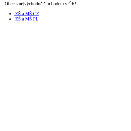
,,Obec s nejvýchodnějším bodem v ČR!‘‘
ZŠ a MŠ CZ
ZŠ a MŠ PL