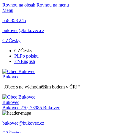
Rovnou na obsah
Rovnou na menu
Menu
558 358 245
bukovec@bukovec.cz
CZ
Česky
CZ
Česky
PL
Po polsku
EN
English
Bukovec
,,Obec s nejvýchodnějším bodem v ČR!‘‘
Bukovec
Bukovec 270, 73985 Bukovec
bukovec@bukovec.cz