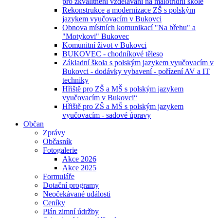
pro zkvalitnění vzdělávání na malotřídní škole
Rekonstrukce a modernizace ZŠ s polským
jazykem vyučovacím v Bukovci
Obnova místních komunikací "Na břehu" a
"Motykovi" Bukovec
Komunitní život v Bukovci
BUKOVEC - chodníkové těleso
Základní škola s polským jazykem vyučovacím v
Bukovci - dodávky vybavení - pořízení AV a IT
techniky
Hřiště pro ZŠ a MŠ s polským jazykem
vyučovacím v Bukovci“
Hřiště pro ZŠ a MŠ s polským jazykem
vyučovacím - sadové úpravy
Občan
Zprávy
Občasník
Fotogalerie
Akce 2026
Akce 2025
Formuláře
Dotační programy
Neočekávané události
Ceníky
Plán zimní údržby