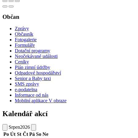
Občan
Zprávy
Občasník
Fotogalerie
Formuláře
Dotační programy
Neočekávané události
Ceníky
Plán zimní údržby
Odpadové hospodářství
Senior a Baby taxi
SMS zprávy
e-podatelna
Informace od nás
Mobilní aplikace V obraze
Kalendář akcí
Srpen
2026
Po
Út
St
Čt
Pá
So
Ne