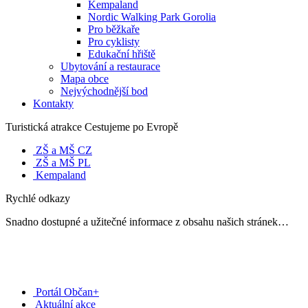
Kempaland
Nordic Walking Park Gorolia
Pro běžkaře
Pro cyklisty
Edukační hřiště
Ubytování a restaurace
Mapa obce
Nejvýchodnější bod
Kontakty
Turistická atrakce Cestujeme po Evropě
ZŠ a MŠ CZ
ZŠ a MŠ PL
Kempaland
Rychlé odkazy
Snadno dostupné a užitečné informace z obsahu našich stránek…
Portál Občan+
Aktuální akce