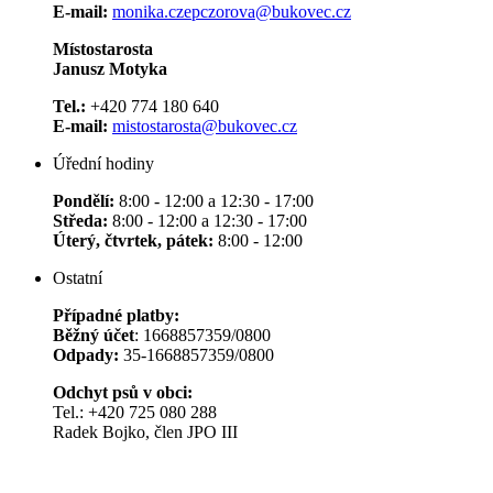
E-mail:
monika.czepczorova@bukovec.cz
Místostarosta
Janusz Motyka
Tel.:
+420 774 180 640
E-mail:
mistostarosta@bukovec.cz
Úřední hodiny
Pondělí:
8:00 - 12:00 a 12:30 - 17:00
Středa:
8:00 - 12:00 a 12:30 - 17:00
Úterý, čtvrtek, pátek:
8:00 - 12:00
Ostatní
Případné platby:
Běžný účet
: 1668857359/0800
Odpady:
35-1668857359/0800
Odchyt psů v obci:
Tel.: +420 725 080 288
Radek Bojko, člen JPO III