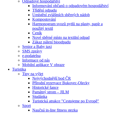
Odpadové hospodářství
Informování občanů o odpadovém hospodářství
Třídění odpadu
Umístění zvláštních sběrných nádob
Kompostování
Harmonogram svozů pytlů na plasty, papír a
použitý textil
Ceník
Nové sběrné místo na textilní odpad
Zákaz pálení bioodpadu
Senior a Baby taxi
SMS zprávy
e-podatelna
Informace od nás
Mobilní aplikace V obraze
Turistika
Tipy na výlet
Nejvýchodnější bod ČR
Přírodní rezervace Bukovec-Olecky
Historické šance
Památný strom – JILM
Studánka
Turistická atrakce "Cestujeme po Evropě"
Sport
Naučná in-line fitness stezka