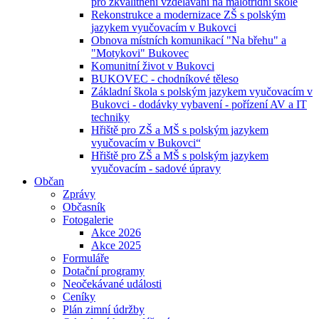
pro zkvalitnění vzdělávání na malotřídní škole
Rekonstrukce a modernizace ZŠ s polským
jazykem vyučovacím v Bukovci
Obnova místních komunikací "Na břehu" a
"Motykovi" Bukovec
Komunitní život v Bukovci
BUKOVEC - chodníkové těleso
Základní škola s polským jazykem vyučovacím v
Bukovci - dodávky vybavení - pořízení AV a IT
techniky
Hřiště pro ZŠ a MŠ s polským jazykem
vyučovacím v Bukovci“
Hřiště pro ZŠ a MŠ s polským jazykem
vyučovacím - sadové úpravy
Občan
Zprávy
Občasník
Fotogalerie
Akce 2026
Akce 2025
Formuláře
Dotační programy
Neočekávané události
Ceníky
Plán zimní údržby