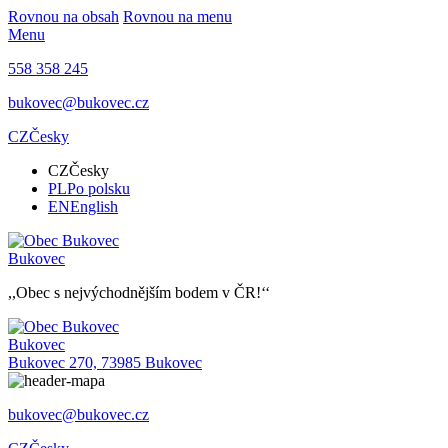
Rovnou na obsah
Rovnou na menu
Menu
558 358 245
bukovec@bukovec.cz
CZ
Česky
CZ
Česky
PL
Po polsku
EN
English
Bukovec
,,Obec s nejvýchodnějším bodem v ČR!‘‘
Bukovec
Bukovec 270, 73985 Bukovec
bukovec@bukovec.cz