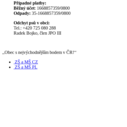
Případné platby:
Běžný účet
: 1668857359/0800
Odpady:
35-1668857359/0800
Odchyt psů v obci:
Tel.: +420 725 080 288
Radek Bojko, člen JPO III
,,Obec s nejvýchodnějším bodem v ČR!‘‘
ZŠ a MŠ CZ
ZŠ a MŠ PL