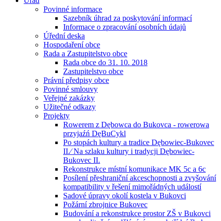
Úřad
Povinné informace
Sazebník úhrad za poskytování informací
Informace o zpracování osobních údajů
Úřední deska
Hospodaření obce
Rada a Zastupitelstvo obce
Rada obce do 31. 10. 2018
Zastupitelstvo obce
Právní předpisy obce
Povinné smlouvy
Veřejné zakázky
Užitečné odkazy
Projekty
Rowerem z Dębowca do Bukovca - rowerowa
przyjaźń DęBuCykl
Po stopách kultury a tradice Dębowiec-Bukovec
II.⁄ Na szlaku kultury i tradycji Dębowiec-
Bukovec II.
Rekonstrukce místní komunikace MK 5c a 6c
Posílení přeshraniční akceschopnosti a zvyšování
kompatibility v řešení mimořádných událostí
Sadové úpravy okolí kostela v Bukovci
Požární zbrojnice Bukovec
Budování a rekonstrukce prostor ZŠ v Bukovci