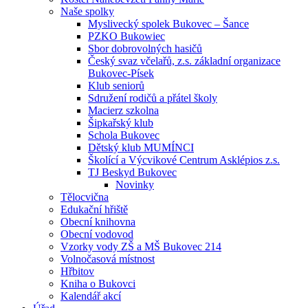
Naše spolky
Myslivecký spolek Bukovec – Šance
PZKO Bukowiec
Sbor dobrovolných hasičů
Český svaz včelařů, z.s. základní organizace
Bukovec-Písek
Klub seniorů
Sdružení rodičů a přátel školy
Macierz szkolna
Šipkařský klub
Schola Bukovec
Dětský klub MUMÍNCI
Školící a Výcvikové Centrum Asklépios z.s.
TJ Beskyd Bukovec
Novinky
Tělocvična
Edukační hřiště
Obecní knihovna
Obecní vodovod
Vzorky vody ZŠ a MŠ Bukovec 214
Volnočasová místnost
Hřbitov
Kniha o Bukovci
Kalendář akcí