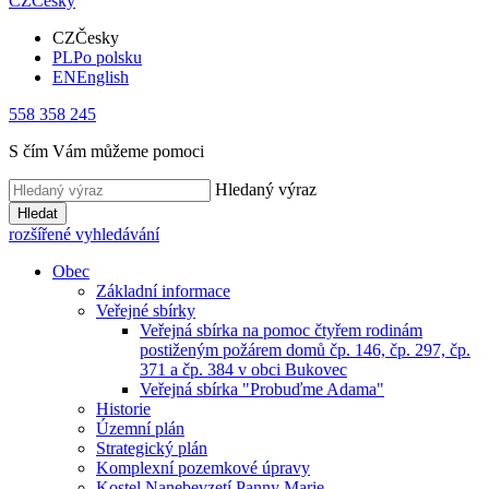
CZ
Česky
CZ
Česky
PL
Po polsku
EN
English
558 358 245
S čím Vám můžeme pomoci
Hledaný výraz
Hledat
rozšířené vyhledávání
Obec
Základní informace
Veřejné sbírky
Veřejná sbírka na pomoc čtyřem rodinám
postiženým požárem domů čp. 146, čp. 297, čp.
371 a čp. 384 v obci Bukovec
Veřejná sbírka "Probuďme Adama"
Historie
Územní plán
Strategický plán
Komplexní pozemkové úpravy
Kostel Nanebevzetí Panny Marie