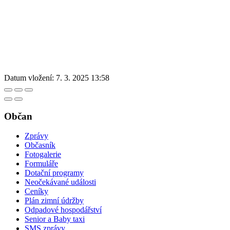
Datum vložení:
7. 3. 2025 13:58
Občan
Zprávy
Občasník
Fotogalerie
Formuláře
Dotační programy
Neočekávané události
Ceníky
Plán zimní údržby
Odpadové hospodářství
Senior a Baby taxi
SMS zprávy