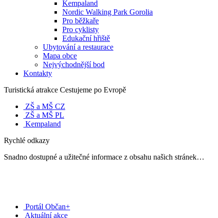
Kempaland
Nordic Walking Park Gorolia
Pro běžkaře
Pro cyklisty
Edukační hřiště
Ubytování a restaurace
Mapa obce
Nejvýchodnější bod
Kontakty
Turistická atrakce Cestujeme po Evropě
ZŠ a MŠ CZ
ZŠ a MŠ PL
Kempaland
Rychlé odkazy
Snadno dostupné a užitečné informace z obsahu našich stránek…
Portál Občan+
Aktuální akce