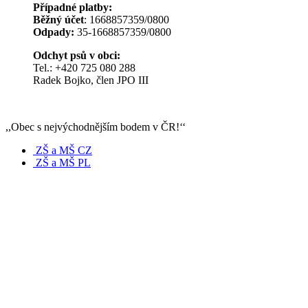
Případné platby:
Běžný účet
: 1668857359/0800
Odpady:
35-1668857359/0800
Odchyt psů v obci:
Tel.: +420 725 080 288
Radek Bojko, člen JPO III
,,Obec s nejvýchodnějším bodem v ČR!‘‘
ZŠ a MŠ CZ
ZŠ a MŠ PL