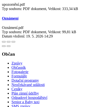
upozornění.pdf
Typ souboru: PDF dokument, Velikost: 333,34 kB
Oznámení
Oznámení.pdf
Typ souboru: PDF dokument, Velikost: 99,81 kB
Datum vložení:
19. 5. 2026 14:29
Občan
Zprávy
Občasník
Fotogalerie
Formuláře
Dotační programy
Neočekávané události
Ceníky
Plán zimní údržby
Odpadové hospodářství
Senior a Baby taxi
SMS zprávy