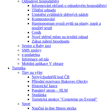
Odpadové hospodářství
Informování občanů o odpadovém hospodářství
Třídění odpadu
Umístění zvláštních sběrných nádob
Kompostování
Harmonogram svozů pytlů na plasty, papír a
použitý textil
Ceník
Nové sběrné místo na textilní odpad
Zákaz pálení bioodpadu
Senior a Baby taxi
SMS zprávy
e-podatelna
Informace od nás
Mobilní aplikace V obraze
Turistika
Tipy na výlet
Nejvýchodnější bod ČR
Přírodní rezervace Bukovec-Olecky
Historické šance
Památný strom – JILM
Studánka
Turistická atrakce "Cestujeme po Evropě"
Sport
Naučná in-line fitness stezka