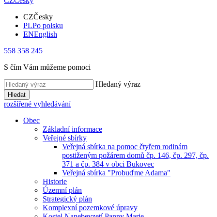
CZ
Česky
CZ
Česky
PL
Po polsku
EN
English
558 358 245
S čím Vám můžeme pomoci
Hledaný výraz
Hledat
rozšířené vyhledávání
Obec
Základní informace
Veřejné sbírky
Veřejná sbírka na pomoc čtyřem rodinám
postiženým požárem domů čp. 146, čp. 297, čp.
371 a čp. 384 v obci Bukovec
Veřejná sbírka "Probuďme Adama"
Historie
Územní plán
Strategický plán
Komplexní pozemkové úpravy
Kostel Nanebevzetí Panny Marie