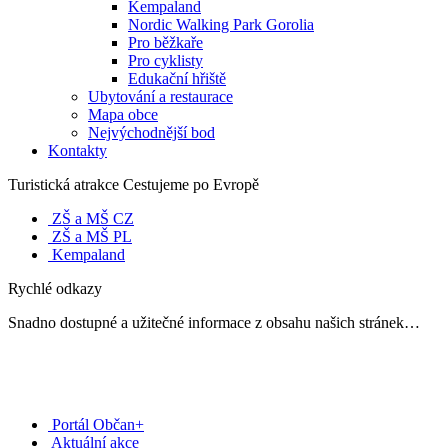
Kempaland
Nordic Walking Park Gorolia
Pro běžkaře
Pro cyklisty
Edukační hřiště
Ubytování a restaurace
Mapa obce
Nejvýchodnější bod
Kontakty
Turistická atrakce Cestujeme po Evropě
ZŠ a MŠ CZ
ZŠ a MŠ PL
Kempaland
Rychlé odkazy
Snadno dostupné a užitečné informace z obsahu našich stránek…
Portál Občan+
Aktuální akce