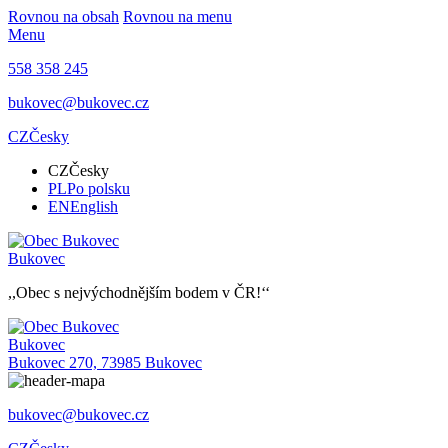
Rovnou na obsah
Rovnou na menu
Menu
558 358 245
bukovec@bukovec.cz
CZ
Česky
CZ
Česky
PL
Po polsku
EN
English
Bukovec
,,Obec s nejvýchodnějším bodem v ČR!‘‘
Bukovec
Bukovec 270, 73985 Bukovec
bukovec@bukovec.cz