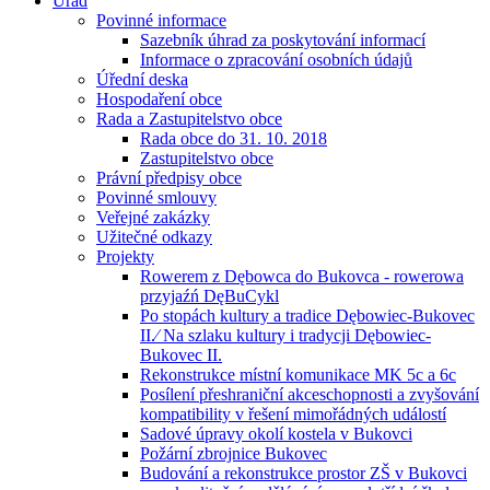
Úřad
Povinné informace
Sazebník úhrad za poskytování informací
Informace o zpracování osobních údajů
Úřední deska
Hospodaření obce
Rada a Zastupitelstvo obce
Rada obce do 31. 10. 2018
Zastupitelstvo obce
Právní předpisy obce
Povinné smlouvy
Veřejné zakázky
Užitečné odkazy
Projekty
Rowerem z Dębowca do Bukovca - rowerowa
przyjaźń DęBuCykl
Po stopách kultury a tradice Dębowiec-Bukovec
II.⁄ Na szlaku kultury i tradycji Dębowiec-
Bukovec II.
Rekonstrukce místní komunikace MK 5c a 6c
Posílení přeshraniční akceschopnosti a zvyšování
kompatibility v řešení mimořádných událostí
Sadové úpravy okolí kostela v Bukovci
Požární zbrojnice Bukovec
Budování a rekonstrukce prostor ZŠ v Bukovci