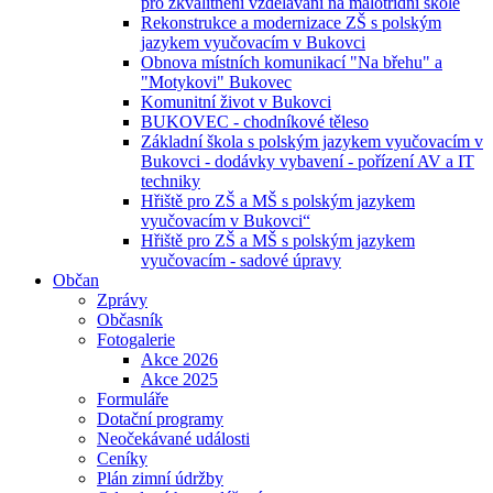
pro zkvalitnění vzdělávání na malotřídní škole
Rekonstrukce a modernizace ZŠ s polským
jazykem vyučovacím v Bukovci
Obnova místních komunikací "Na břehu" a
"Motykovi" Bukovec
Komunitní život v Bukovci
BUKOVEC - chodníkové těleso
Základní škola s polským jazykem vyučovacím v
Bukovci - dodávky vybavení - pořízení AV a IT
techniky
Hřiště pro ZŠ a MŠ s polským jazykem
vyučovacím v Bukovci“
Hřiště pro ZŠ a MŠ s polským jazykem
vyučovacím - sadové úpravy
Občan
Zprávy
Občasník
Fotogalerie
Akce 2026
Akce 2025
Formuláře
Dotační programy
Neočekávané události
Ceníky
Plán zimní údržby