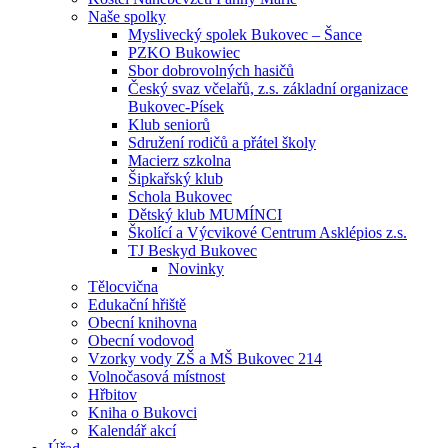
Naše spolky
Myslivecký spolek Bukovec – Šance
PZKO Bukowiec
Sbor dobrovolných hasičů
Český svaz včelařů, z.s. základní organizace
Bukovec-Písek
Klub seniorů
Sdružení rodičů a přátel školy
Macierz szkolna
Šipkařský klub
Schola Bukovec
Dětský klub MUMÍNCI
Školící a Výcvikové Centrum Asklépios z.s.
TJ Beskyd Bukovec
Novinky
Tělocvična
Edukační hřiště
Obecní knihovna
Obecní vodovod
Vzorky vody ZŠ a MŠ Bukovec 214
Volnočasová místnost
Hřbitov
Kniha o Bukovci
Kalendář akcí