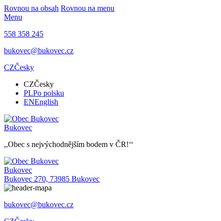
Rovnou na obsah
Rovnou na menu
Menu
558 358 245
bukovec@bukovec.cz
CZ
Česky
CZ
Česky
PL
Po polsku
EN
English
Bukovec
,,Obec s nejvýchodnějším bodem v ČR!‘‘
Bukovec
Bukovec 270, 73985 Bukovec
bukovec@bukovec.cz