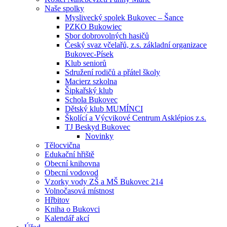
Naše spolky
Myslivecký spolek Bukovec – Šance
PZKO Bukowiec
Sbor dobrovolných hasičů
Český svaz včelařů, z.s. základní organizace
Bukovec-Písek
Klub seniorů
Sdružení rodičů a přátel školy
Macierz szkolna
Šipkařský klub
Schola Bukovec
Dětský klub MUMÍNCI
Školící a Výcvikové Centrum Asklépios z.s.
TJ Beskyd Bukovec
Novinky
Tělocvična
Edukační hřiště
Obecní knihovna
Obecní vodovod
Vzorky vody ZŠ a MŠ Bukovec 214
Volnočasová místnost
Hřbitov
Kniha o Bukovci
Kalendář akcí