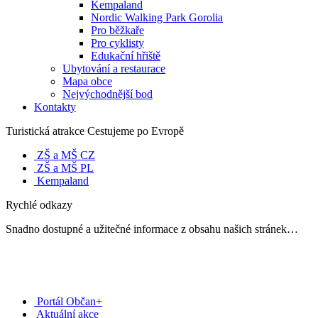
Kempaland
Nordic Walking Park Gorolia
Pro běžkaře
Pro cyklisty
Edukační hřiště
Ubytování a restaurace
Mapa obce
Nejvýchodnější bod
Kontakty
Turistická atrakce Cestujeme po Evropě
ZŠ a MŠ CZ
ZŠ a MŠ PL
Kempaland
Rychlé odkazy
Snadno dostupné a užitečné informace z obsahu našich stránek…
Portál Občan+
Aktuální akce