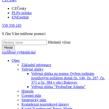
CZ
Česky
CZ
Česky
PL
Po polsku
EN
English
558 358 245
S čím Vám můžeme pomoci
Hledaný výraz
Hledat
rozšířené vyhledávání
Obec
Základní informace
Veřejné sbírky
Veřejná sbírka na pomoc čtyřem rodinám
postiženým požárem domů čp. 146, čp. 297, čp.
371 a čp. 384 v obci Bukovec
Veřejná sbírka "Probuďme Adama"
Historie
Územní plán
Strategický plán
Komplexní pozemkové úpravy
Kostel Nanebevzetí Panny Marie