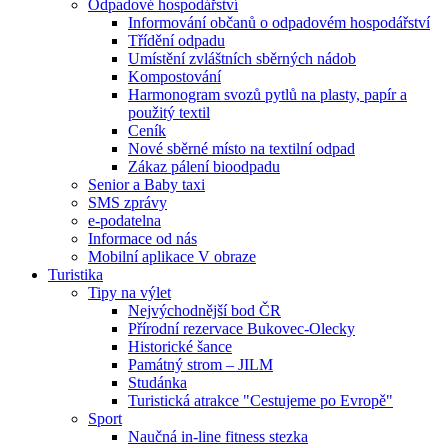
Odpadové hospodářství
Informování občanů o odpadovém hospodářství
Třídění odpadu
Umístění zvláštních sběrných nádob
Kompostování
Harmonogram svozů pytlů na plasty, papír a
použitý textil
Ceník
Nové sběrné místo na textilní odpad
Zákaz pálení bioodpadu
Senior a Baby taxi
SMS zprávy
e-podatelna
Informace od nás
Mobilní aplikace V obraze
Turistika
Tipy na výlet
Nejvýchodnější bod ČR
Přírodní rezervace Bukovec-Olecky
Historické šance
Památný strom – JILM
Studánka
Turistická atrakce "Cestujeme po Evropě"
Sport
Naučná in-line fitness stezka