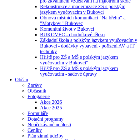
pro zkvalitnění vzdělávání na malotřídní škole
Rekonstrukce a modernizace ZŠ s polským
jazykem vyučovacím v Bukovci
Obnova místních komunikací "Na břehu" a
"Motykovi" Bukovec
Komunitní život v Bukovci
BUKOVEC - chodníkové těleso
Základní škola s polským jazykem vyučovacím v
Bukovci - dodávky vybavení - pořízení AV a IT
techniky
Hřiště pro ZŠ a MŠ s polským jazykem
vyučovacím v Bukovci“
Hřiště pro ZŠ a MŠ s polským jazykem
vyučovacím - sadové úpravy
Občan
Zprávy
Občasník
Fotogalerie
Akce 2026
Akce 2025
Formuláře
Dotační programy
Neočekávané události
Ceníky
Plán zimní údržby