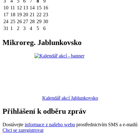
3
4
5
6
7
8
9
10
11
12
13
14
15
16
17
18
19
20
21
22
23
24
25
26
27
28
29
30
31
1
2
3
4
5
6
Mikroreg. Jablunkovsko
Kalendář akcí Jablunkovsko
Přihlášení k odběru zpráv
Dostávejte
informace z našeho webu
prostřednictvím SMS a e-mailů
Chci se zaregistrovat