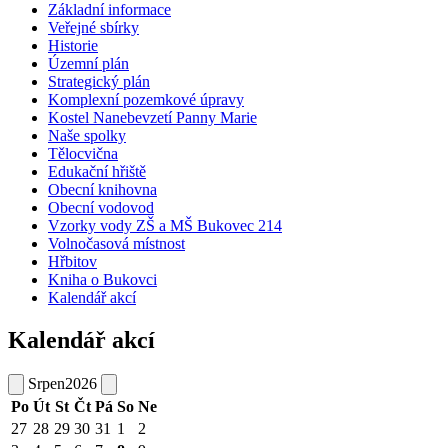
Základní informace
Veřejné sbírky
Historie
Územní plán
Strategický plán
Komplexní pozemkové úpravy
Kostel Nanebevzetí Panny Marie
Naše spolky
Tělocvična
Edukační hřiště
Obecní knihovna
Obecní vodovod
Vzorky vody ZŠ a MŠ Bukovec 214
Volnočasová místnost
Hřbitov
Kniha o Bukovci
Kalendář akcí
Kalendář akcí
Srpen
2026
Po
Út
St
Čt
Pá
So
Ne
27
28
29
30
31
1
2