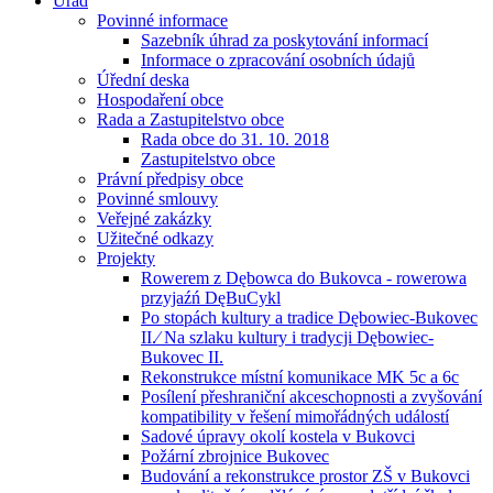
Úřad
Povinné informace
Sazebník úhrad za poskytování informací
Informace o zpracování osobních údajů
Úřední deska
Hospodaření obce
Rada a Zastupitelstvo obce
Rada obce do 31. 10. 2018
Zastupitelstvo obce
Právní předpisy obce
Povinné smlouvy
Veřejné zakázky
Užitečné odkazy
Projekty
Rowerem z Dębowca do Bukovca - rowerowa
przyjaźń DęBuCykl
Po stopách kultury a tradice Dębowiec-Bukovec
II.⁄ Na szlaku kultury i tradycji Dębowiec-
Bukovec II.
Rekonstrukce místní komunikace MK 5c a 6c
Posílení přeshraniční akceschopnosti a zvyšování
kompatibility v řešení mimořádných událostí
Sadové úpravy okolí kostela v Bukovci
Požární zbrojnice Bukovec
Budování a rekonstrukce prostor ZŠ v Bukovci