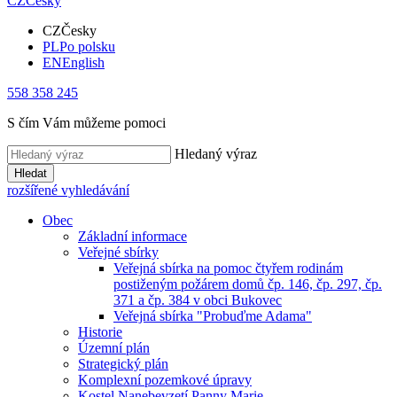
CZ
Česky
CZ
Česky
PL
Po polsku
EN
English
558 358 245
S čím Vám můžeme pomoci
Hledaný výraz
Hledat
rozšířené vyhledávání
Obec
Základní informace
Veřejné sbírky
Veřejná sbírka na pomoc čtyřem rodinám
postiženým požárem domů čp. 146, čp. 297, čp.
371 a čp. 384 v obci Bukovec
Veřejná sbírka "Probuďme Adama"
Historie
Územní plán
Strategický plán
Komplexní pozemkové úpravy
Kostel Nanebevzetí Panny Marie