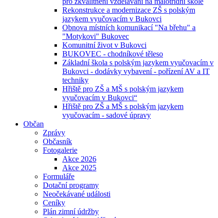
pro zkvalitnění vzdělávání na malotřídní škole
Rekonstrukce a modernizace ZŠ s polským
jazykem vyučovacím v Bukovci
Obnova místních komunikací "Na břehu" a
"Motykovi" Bukovec
Komunitní život v Bukovci
BUKOVEC - chodníkové těleso
Základní škola s polským jazykem vyučovacím v
Bukovci - dodávky vybavení - pořízení AV a IT
techniky
Hřiště pro ZŠ a MŠ s polským jazykem
vyučovacím v Bukovci“
Hřiště pro ZŠ a MŠ s polským jazykem
vyučovacím - sadové úpravy
Občan
Zprávy
Občasník
Fotogalerie
Akce 2026
Akce 2025
Formuláře
Dotační programy
Neočekávané události
Ceníky
Plán zimní údržby