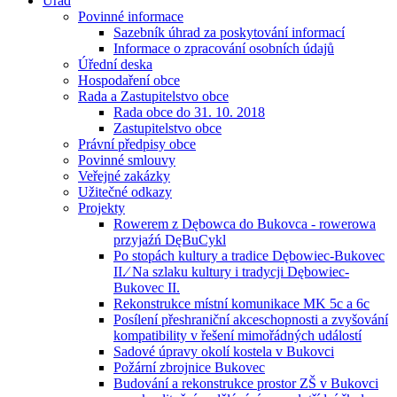
Úřad
Povinné informace
Sazebník úhrad za poskytování informací
Informace o zpracování osobních údajů
Úřední deska
Hospodaření obce
Rada a Zastupitelstvo obce
Rada obce do 31. 10. 2018
Zastupitelstvo obce
Právní předpisy obce
Povinné smlouvy
Veřejné zakázky
Užitečné odkazy
Projekty
Rowerem z Dębowca do Bukovca - rowerowa
przyjaźń DęBuCykl
Po stopách kultury a tradice Dębowiec-Bukovec
II.⁄ Na szlaku kultury i tradycji Dębowiec-
Bukovec II.
Rekonstrukce místní komunikace MK 5c a 6c
Posílení přeshraniční akceschopnosti a zvyšování
kompatibility v řešení mimořádných událostí
Sadové úpravy okolí kostela v Bukovci
Požární zbrojnice Bukovec
Budování a rekonstrukce prostor ZŠ v Bukovci