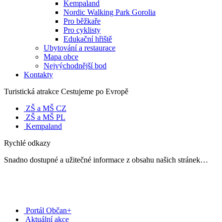
Kempaland
Nordic Walking Park Gorolia
Pro běžkaře
Pro cyklisty
Edukační hřiště
Ubytování a restaurace
Mapa obce
Nejvýchodnější bod
Kontakty
Turistická atrakce Cestujeme po Evropě
ZŠ a MŠ CZ
ZŠ a MŠ PL
Kempaland
Rychlé odkazy
Snadno dostupné a užitečné informace z obsahu našich stránek…
Portál Občan+
Aktuální akce