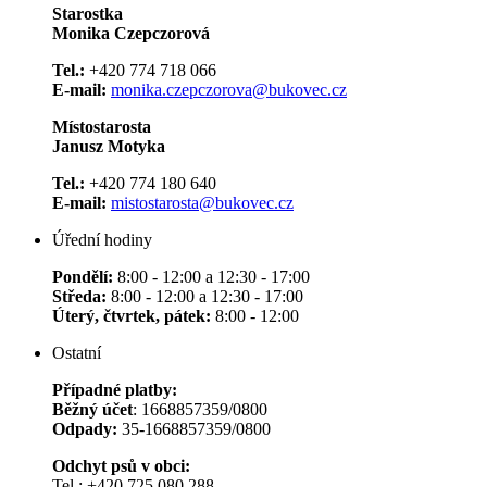
Starostka
Monika Czepczorová
Tel.:
+420 774 718 066
E-mail:
monika.czepczorova@bukovec.cz
Místostarosta
Janusz Motyka
Tel.:
+420 774 180 640
E-mail:
mistostarosta@bukovec.cz
Úřední hodiny
Pondělí:
8:00 - 12:00 a 12:30 - 17:00
Středa:
8:00 - 12:00 a 12:30 - 17:00
Úterý, čtvrtek, pátek:
8:00 - 12:00
Ostatní
Případné platby:
Běžný účet
: 1668857359/0800
Odpady:
35-1668857359/0800
Odchyt psů v obci:
Tel.: +420 725 080 288