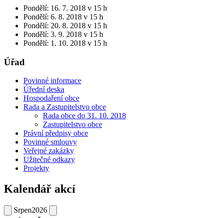
Pondělí: 16. 7. 2018 v 15 h
Pondělí: 6. 8. 2018 v 15 h
Pondělí: 20. 8. 2018 v 15 h
Pondělí: 3. 9. 2018 v 15 h
Pondělí: 1. 10. 2018 v 15 h
Úřad
Povinné informace
Úřední deska
Hospodaření obce
Rada a Zastupitelstvo obce
Rada obce do 31. 10. 2018
Zastupitelstvo obce
Právní předpisy obce
Povinné smlouvy
Veřejné zakázky
Užitečné odkazy
Projekty
Kalendář akcí
Srpen
2026