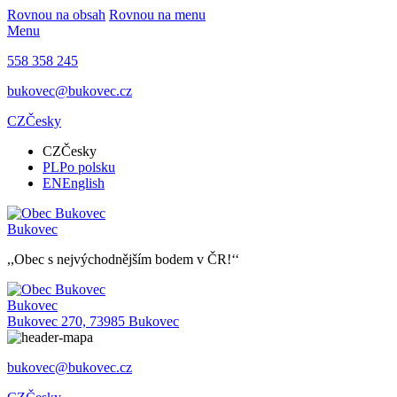
Rovnou na obsah
Rovnou na menu
Menu
558 358 245
bukovec@bukovec.cz
CZ
Česky
CZ
Česky
PL
Po polsku
EN
English
Bukovec
,,Obec s nejvýchodnějším bodem v ČR!‘‘
Bukovec
Bukovec 270, 73985 Bukovec
bukovec@bukovec.cz