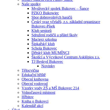
Naše spolky
Myslivecký spolek Bukovec – Šance
PZKO Bukowiec
Sbor dobrovolných hasičů
Český svaz včelařů, z.s. základní organizace
Bukovec-Písek
Klub seniorů
Sdružení rodičů a přátel školy
Macierz szkolna
Šipkařský klub
Schola Bukovec
Dětský klub MUMÍNCI
Školící a Výcvikové Centrum Asklépios z.s.
TJ Beskyd Bukovec
Novinky
Tělocvična
Edukační hřiště
Obecní knihovna
Obecní vodovod
Vzorky vody ZŠ a MŠ Bukovec 214
Volnočasová místnost
Hřbitov
Kniha o Bukovci
Kalendář akcí