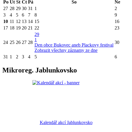
Po
Út
St
Čt
Pá
So
Ne
27
28
29
30
31
1
2
3
4
5
6
7
8
9
10
11
12
13
14
15
16
17
18
19
20
21
22
23
29
1
24
25
26
27
28
30
Den obce Bukovec aneb Plackovy festival
Zobrazit všechny záznamy ze dne
31
1
2
3
4
5
6
Mikroreg. Jablunkovsko
Kalendář akcí Jablunkovsko