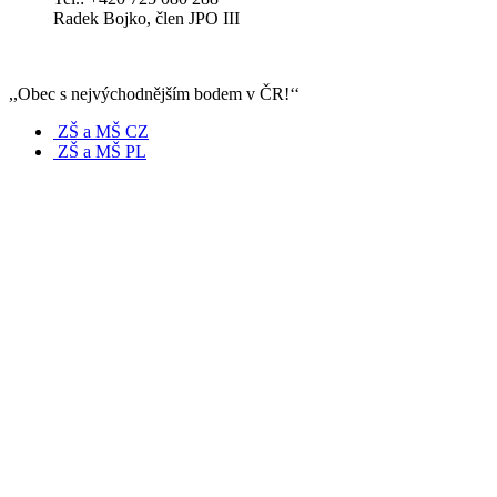
Radek Bojko, člen JPO III
,,Obec s nejvýchodnějším bodem v ČR!‘‘
ZŠ a MŠ CZ
ZŠ a MŠ PL