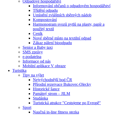
Odpadové hospodářství
Informování občanů o odpadovém hospodářství
Třídění odpadu
Umístění zvláštních sběrných nádob
Kompostování
Harmonogram svozů pytlů na plasty, papír a
použitý textil
Ceník
Nové sběrné místo na textilní odpad
Zákaz pálení bioodpadu
Senior a Baby taxi
SMS zprávy
e-podatelna
Informace od nás
Mobilní aplikace V obraze
Turistika
Tipy na výlet
Nejvýchodnější bod ČR
Přírodní rezervace Bukovec-Olecky
Historické šance
Památný strom – JILM
Studánka
Turistická atrakce "Cestujeme po Evropě"
Sport
Naučná in-line fitness stezka